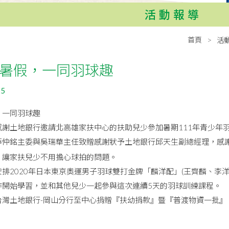
活動報導
首頁
活
暑假，一同羽球趣
25
，一同羽球趣
感謝土地銀行邀請北高雄家扶中心的扶助兒少參加暑期111年青少年
薛仲銘主委與吳瑞華主任致贈感謝狀予土地銀行邱天生副總經理，感
，讓家扶兒少不用擔心球拍的問題。
排2020年日本東京奧運男子羽球雙打金牌「麟洋配」(王齊麟、李
作開始學習，並和其他兒少一起參與這次連續5天的羽球訓練課程。
台灣土地銀行-岡山分行至中心捐贈『扶幼捐款』暨『普渡物資一批』