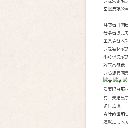
我是受惠成
當然要讓公
-----------------
拜訪著耳聞
分享著彼此
主責承辦人
我是雲林家
小時候從家
嫁來高雄後
我也想要讓
看著陽台那
有一天結出
多日之後
青綠的番茄
這就是助人