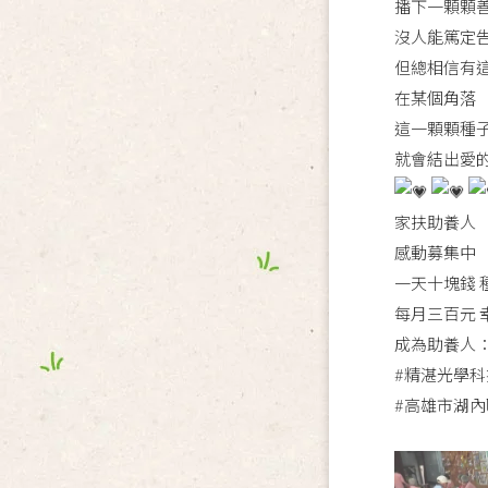
播下一顆顆
沒人能篤定
但總相信有
在某個角落
這一顆顆種
就會結出愛
家扶助養人
感動募集中
一天十塊錢 
每月三百元 
成為助養人
#精湛光學
#高雄市湖