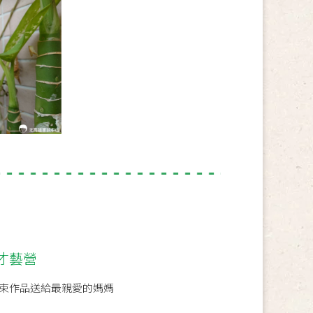
才藝營
束作品送給最親愛的媽媽