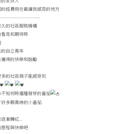
長的家扶人
司的經費用在最讓我感恩的地方
---------------------------
已久的社區服務機構
的看見和期待時
說
扶的自立青年
扶獲得的快樂和鼓勵
更多的社區親子能感受到
株不知何時播種發芽的番茄
了好多顆青綠的小番茄
也逐漸轉紅…
的歷程與快樂吧