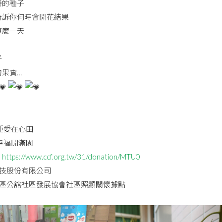
善的種子
告訴你何時會開花結果
這麼一天
子
的果實…
種愛在心田
幸福開滿園
：
https://www.ccf.org.tw/31/donation/MTU0
科技股份有限公司
內區公舘社區發展協會社區照顧關懷據點