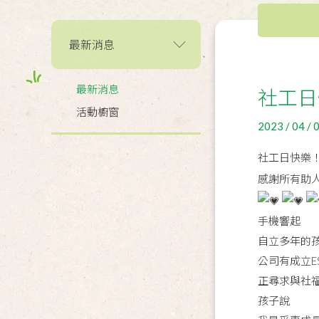
最新消息
最新消息
社工日
活動櫥窗
2023 / 04 / 
社工日快樂
感謝所有助
手機響起
自立多年的
公司有成立E
正尋求與社
孩子說