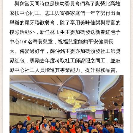
與會當天同時也是扶幼委員會們為了慰勞北高雄
家扶中心同工、志工與寄養家庭們一年辛勞付出而
舉辦的尾牙聯歡餐會，除了享用美味佳餚與豐富的
摸彩活動外，新任林玉生主委加碼發送新春紅包予
中心100名寄養兒童，祝福兒童能夠平安健康長
大、傳愛過好年，薛仲銘主委亦加碼頒發社工師獎
勵紅包，獎勵去年度考取社工師證照之同工，並鼓
勵中心社工人員增進其專業能力、提升服務品質。