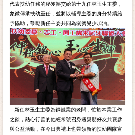
代表扶幼任務的秘笈轉交給第十九任林玉生主委，
象徵傳承扶幼重任，並將以輔導主委的身分持續給
予協助，鼓勵新任主委共同為弱勢兒少加油。
新任林玉生主委為鋼鐵業的老闆，忙於本業工作
之餘，熱心行善的他經常號召身邊親朋好友共襄參
與公益活動，在今日典禮上也帶領新的扶幼團隊宣