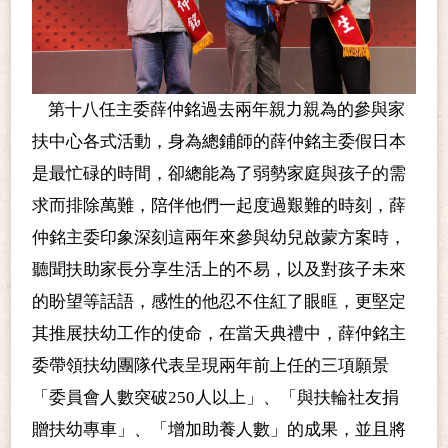
第十八任主委薛仲銘過去兩年親力親為的參與家
扶中心各式活動，身為總鋪師的薛仲銘主委假日本
是最忙碌的時間，卻總能為了弱勢家庭與孩子的需
求而排除萬難，陪伴他們一起度過艱難的時刻，薛
仲銘主委印象深刻這兩年來參與幼兒啟蒙方案時，
聽聞扶助家長分享生活上的不易，以及對孩子未來
的盼望等話語，感性的他忍不住紅了眼眶，更堅定
其推展扶幼工作的使命，在當天典禮中，薛仲銘主
委帶領扶幼團隊代表呈現兩年前上任的三項願景
「委員會人數突破250人以上」、「與扶輪社友捐
贈扶幼專車」、「增加助養人數」的成果，並且將