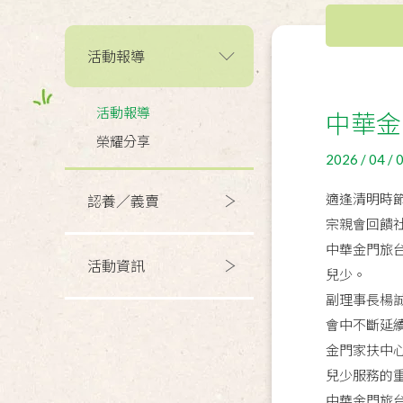
活動報導
活動報導
中華金
榮耀分享
2026 / 04 / 
適逢清明時
認養／義賣
宗親會回饋
中華金門旅
活動資訊
兒少。
副理事長楊
會中不斷延
金門家扶中
兒少服務的
中華金門旅