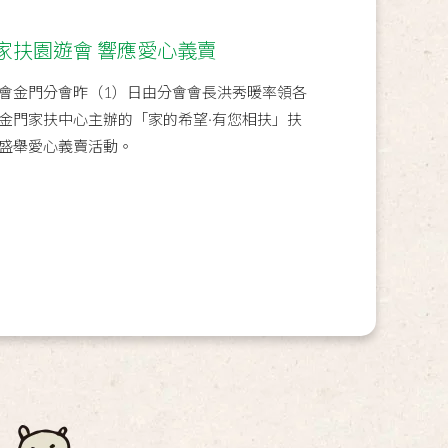
家扶園遊會 響應愛心義賣
會金門分會昨（1）日由分會會長洪秀暖率領各
金門家扶中心主辦的「家的希望·有您相扶」扶
盛舉愛心義賣活動。