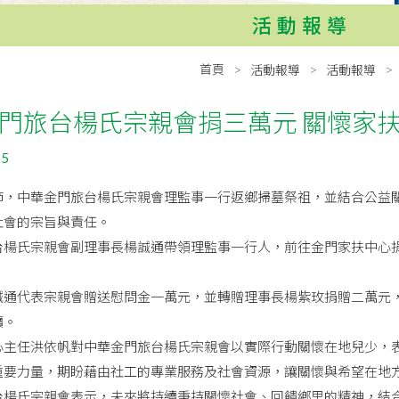
活動報導
首頁
活動報導
活動報導
門旅台楊氏宗親會捐三萬元 關懷家
05
節，中華金門旅台楊氏宗親會理監事一行返鄉掃墓祭祖，並結合公益
社會的宗旨與責任。
台楊氏宗親會副理事長楊誠通帶領理監事一行人，前往金門家扶中心
誠通代表宗親會贈送慰問金一萬元，並轉贈理事長楊紫玫捐贈二萬元
續。
心主任洪依帆對中華金門旅台楊氏宗親會以實際行動關懷在地兒少，
重要力量，期盼藉由社工的專業服務及社會資源，讓關懷與希望在地
台楊氏宗親會表示，未來將持續秉持關懷社會、回饋鄉里的精神，結