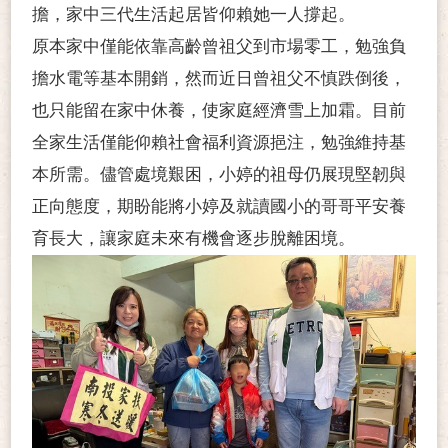
擔，家中三代生活起居皆仰賴她一人撐起。
原本家中僅能依靠高齡曾祖父到市場零工，勉強負
擔水電等基本開銷，然而近日曾祖父不慎跌倒後，
也只能留在家中休養，使家庭經濟雪上加霜。目前
全家生活僅能仰賴社會福利資源挹注，勉強維持基
本所需。儘管處境艱困，小婷的祖母仍展現堅韌與
正向態度，期盼能將小婷及就讀國小的哥哥平安養
育長大，讓家庭未來有機會逐步脫離困境。