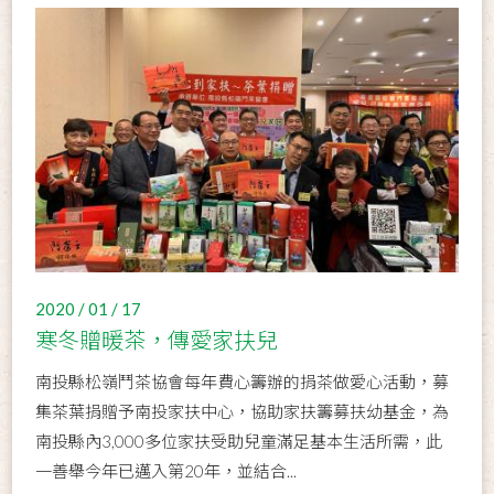
2020 / 01 / 17
寒冬贈暖茶，傳愛家扶兒
南投縣松嶺鬥茶協會每年費心籌辦的捐茶做愛心活動，募
集茶葉捐贈予南投家扶中心，協助家扶籌募扶幼基金，為
南投縣內3,000多位家扶受助兒童滿足基本生活所需，此
一善舉今年已邁入第20年，並結合...