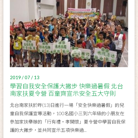
2019 / 07 / 13
學習自我安全保護大撇步 快樂過暑假 北台
南家扶夏令營 百童齊宣示安全五大守則
北台南家扶於昨(13)日進行一場「安全快樂過暑假」的兒
童自我保護宣導活動，100名國小三到六年級的小朋友在
參加家扶舉辦的「行有禮‧孝開懷」夏令營中學習自我保
護的大撇步，並共同宣示五項快樂過...