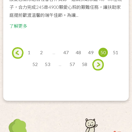
子，合力完成245串4900顆愛心粽的艱難任務，讓扶助家
庭提前歡渡溫馨的端午佳節。為讓...
了解更多
1
2
...
47
48
49
50
51
52
53
...
57
58