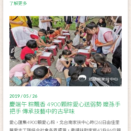
了解更多
2019 / 05 / 26
慶端午 粽飄香 4900顆粽愛心送弱勢 嬤孫手
把手 傳承技藝中的古早味
愛心匯集4900顆愛心粽，北台南家扶中心昨(26)日由佳里
展愛志工隊結合社會各界資源，邀請扶助家庭43戶86位親