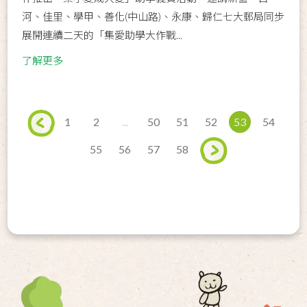
河、佳里、學甲、善化(中山路)、永康、歸仁七大郵局同步
展開連續二天的「集愛助學大作戰...
了解更多
1
2
...
50
51
52
53
54
55
56
57
58