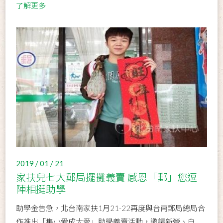
了解更多
2019 / 01 / 21
家扶兒七大郵局擺攤義賣 感恩「郵」您逗
陣相挺助學
助學金告急，北台南家扶1月21-22再度與台南郵局總局合
作推出「集小愛成大愛」助學義賣活動，邀請新營、白