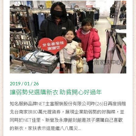
2019 / 01 / 26
讓弱勢兒選購新衣 助貧開心好過年
知名服飾品牌NET主富服裝股份有限公司昨(26)日再度捐贈
北台南家扶80萬元提貨券，展現企業助弱勢的好胸襟，並
同時於NET佳里、新營及永康館封館邀孩子選購自己喜歡
的新衣，家扶表示這是繼八八風災...