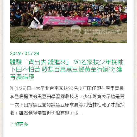
2019 / 01 / 28
體驗「貨出去 錢進來」 90名家扶少年挽袖
下田不怕苦 發想百萬黑豆變黃金行銷術 獲
青農話讚
昨(1/28)日一大早北台南家扶90名少年囝仔即在學甲青農
李盈儒提供的黑豆田學習採收技巧，少年阿寛表示這是第
一次下田採黑豆並認識黑豆原來要等到植株枯乾了才能採
收，雖然覺得辛苦但也很有趣，少...
了解更多