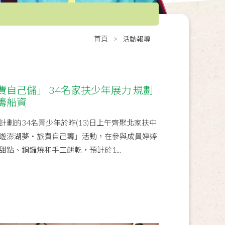
首頁
活動報導
自己儲」 34名家扶少年展力 規劃
籌船資
劃的34名青少年於昨(13)日上午齊聚北家扶中
遊澎湖夢‧旅費自己籌」活動，在參與成員婷婷
點、銅鑼燒和手工餅乾，預計於1...