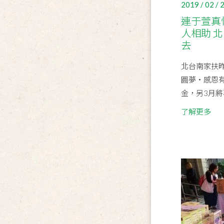
2019 / 02 / 
連于萱真
人相助 
去
北台南家扶昨
圓夢‧感恩有
金，另3月將
了解更多