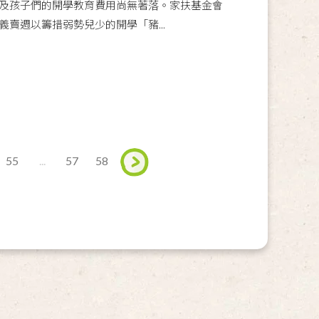
及孩子們的開學教育費用尚無著落。家扶基金會
賣週以籌措弱勢兒少的開學「豬...
55
...
57
58