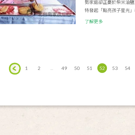
勢家庭卻正憂於柴米油鹽
特發起「點亮孩子星光」義
了解更多
1
2
...
49
50
51
52
53
54