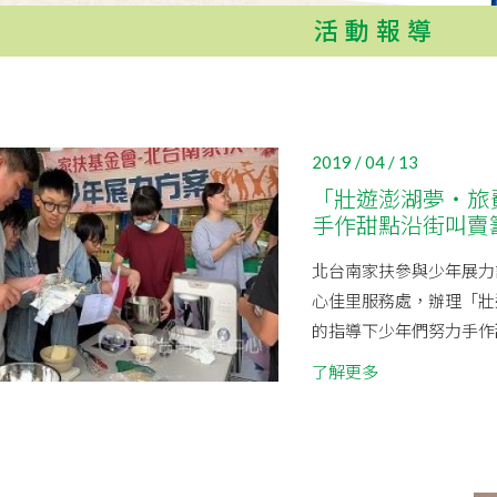
活動報導
2019 / 04 / 13
「壯遊澎湖夢‧旅費
手作甜點沿街叫賣
北台南家扶參與少年展力計
心佳里服務處，辦理「壯
的指導下少年們努力手作甜
了解更多