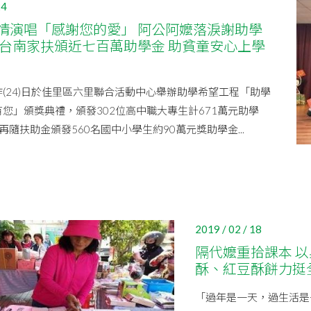
24
情演唱「感謝您的愛」 阿公阿嬤落淚謝助學
北台南家扶頒近七百萬助學金 助貧童安心上學
(24)日於佳里區六里聯合活動中心舉辦助學希望工程「助學
您」頒獎典禮，頒發302位高中職大專生計671萬元助學
再隨扶助金頒發560名國中小學生約90萬元獎助學金...
2019 / 02 / 18
隔代嬤重拾課本 
酥、紅豆酥餅力挺
「過年是一天，過生活是