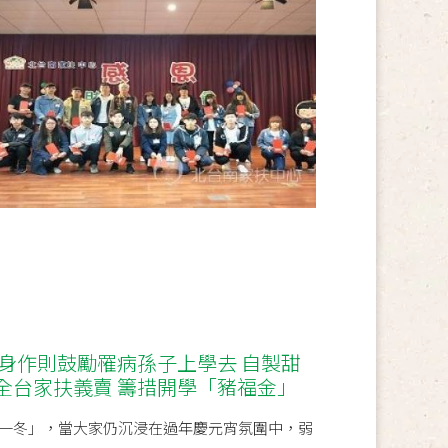
以身作則鼓勵罹病孫子上學去 自製甜
全台家扶義賣 籌措開學「豬福金」
一冬」，當大家仍沉浸在過年慶元宵氛圍中，弱