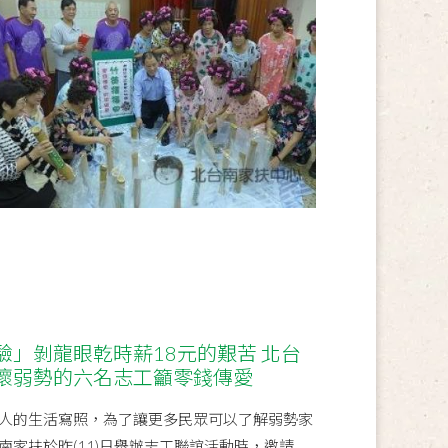
驗」剝龍眼乾時薪18元的艱苦 北台
懷弱勢的六名志工籲零錢傳愛
人的生活寫照，為了讓更多民眾可以了解弱勢家
南家扶於昨(11)日舉辦志工聯誼活動時，邀請