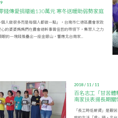
29
零錢傳愛捐贈逾130萬元 寒冬送暖助弱勢家庭
一個人做很多而是每個人都做一點」，台南市仁德區農會家政
愛心的婆婆媽媽們在農會總幹事曾佳哲的帶領下，集眾人之力
顯眼的一塊錢推壘出一座金銀山，響應北台南家...
2018 / 11 / 11
百名志工「甘苦體
南家扶表揚長期關
「長工時低薪資」是艱苦
庭的生活「貧」頸，北台