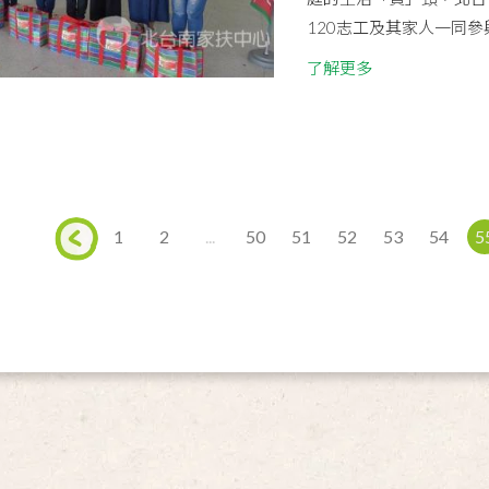
120志工及其家人一同參
了解更多
1
2
...
50
51
52
53
54
5