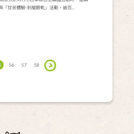
與「甘苦體驗-剝龍眼乾」活動，逾百...
5
56
57
58