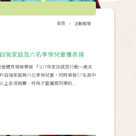
首頁
活動報導
戶自強家庭及六名孝悌兒童獲表揚
新營體育場辦舉辦 『107年家扶感恩行動～歲末
戶自強家庭與六位孝悌兒童，同時頒發57名高中
上各項競賽、特殊才藝獲獎同學的...