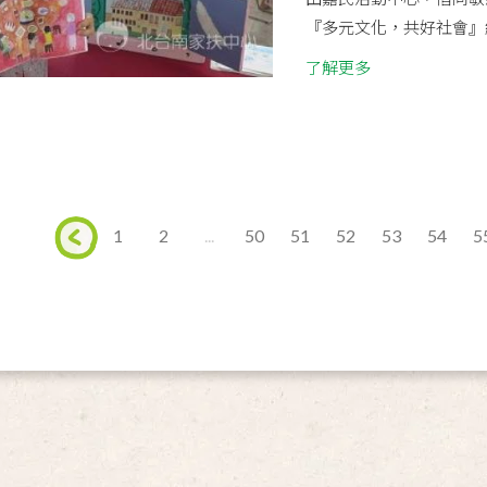
『多元文化，共好社會』繪
了解更多
1
2
...
50
51
52
53
54
5