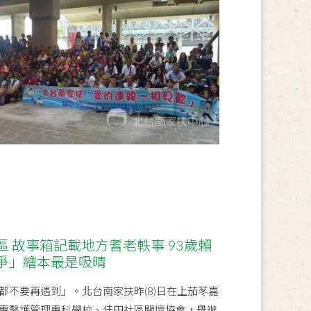
 故事箱記載地方耆老軼事 93歲賴
爭」繪本最是吸晴
都不要再遇到」。北台南家扶昨(8)日在上茄苳嘉
惠醫護管理專科學校、佳田社區關懷協會，舉辦