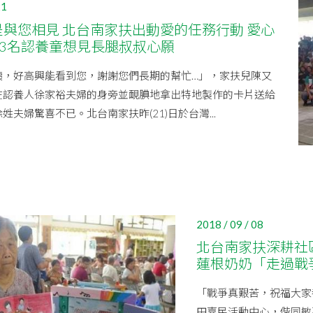
21
是與您相見 北台南家扶出動愛的任務行動 愛心
03名認養童想見長腿叔叔心願
姨，好高興能看到您，謝謝您們長期的幫忙…」，家扶兒陳又
在認養人徐家裕夫婦的身旁並靦腆地拿出特地製作的卡片送給
姓夫婦驚喜不已。北台南家扶昨(21)日於台灣...
2018 / 09 / 08
北台南家扶深耕社區
蓮根奶奶「走過戰
「戰爭真艱苦，祝福大家
田嘉民活動中心，偕同敏