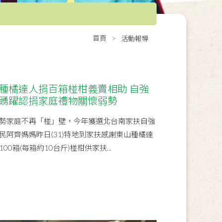
首頁
活動報導
 種橘達人捐百箱椪柑義賣相助 自強
眾踴躍認捐家庭禮物關懷弱勢
勢家庭不再「椪」壁，今年獲選北台南家扶自強
民阿齊媽媽昨日(31)特地到家扶感謝東山種橘達
0箱(每箱約10台斤)椪柑供家扶...