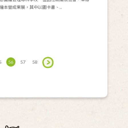
本營成果展，其中以圖卡書、...
5
56
57
58