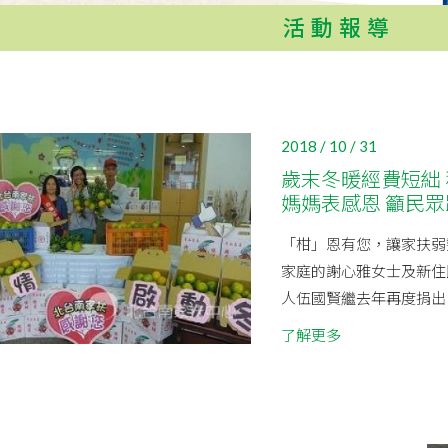
活動報導
2018 / 10 / 31
歲末冬暖經費短絀
媽媽表感恩 籲民
「柑」恩有您，讓家扶弱
家庭的謝心雅女士及新住
人伍國賢繼去年再度捐出10
了解更多