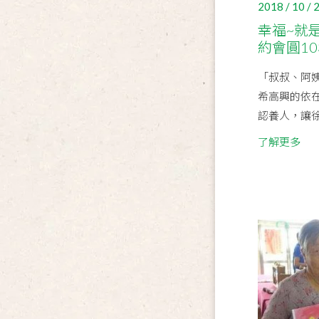
2018 / 10 / 
幸福~就
約會圓1
「叔叔、阿
希高興的依
認養人，讓徐
了解更多