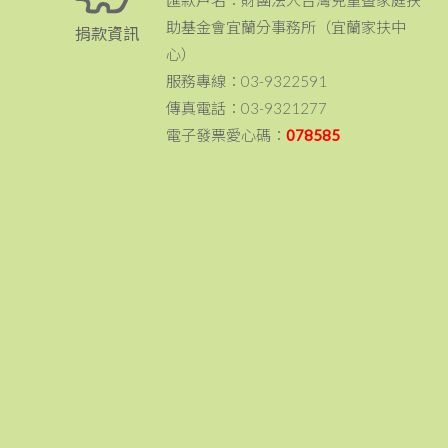
匯款戶名：財團法人台灣兒童暨家庭扶
助基金會宜蘭分事務所（宜蘭家扶中
捐款資訊
心）
服務專線：03-9322591
傳真電話：03-9321277
電子發票愛心碼：
078585