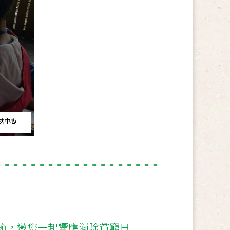
節，邀您一起響應消除貧窮日