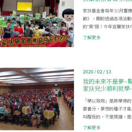
家扶基金會每年10月響
節》，期盼透過各項活動
的"貧"頸！今年宜蘭家扶中
了解更多
2020 / 02 / 13
我的未來不是夢~
家扶兒少順利就學
「學以致用」是將學得的
要養分，夢想的種子才能
叫醒我的，不是鬧鐘，是夢
了解更多