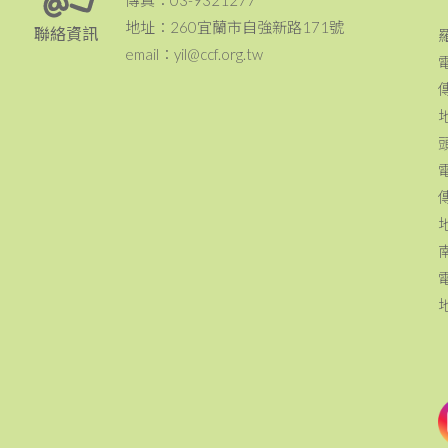
傳真：03-9321277
地址：260宜蘭市自強新路171號
聯絡資訊
email：yil@ccf.org.tw