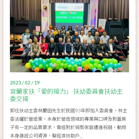
2023 / 02 / 19
宜蘭家扶「愛的接力」 扶幼委員會扶幼主
委交接
卸任扶幼主委林慶田先生於民國93年即加入委員會，林主
委活耀於營造業，本身於營造領域的專業與口碑及對蓋房
子有一定的品質要求，曾經對於弱勢家庭遭逢祝融，動用
本身建設公司資源，幫經濟扶助戶...