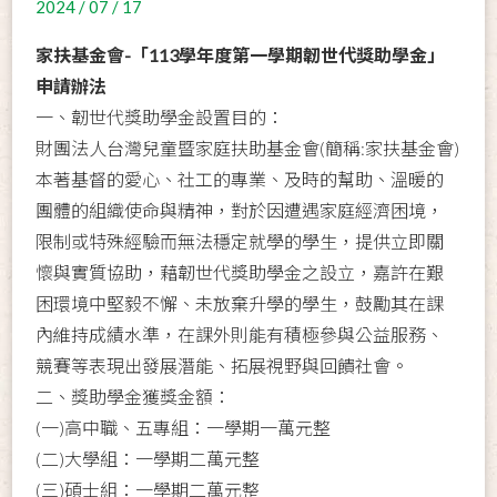
2024 / 07 / 17
家扶基金會-「113學年度第一學期韌世代獎助學金」
申請辦法
一、韌世代獎助學金設置目的：
財團法人台灣兒童暨家庭扶助基金會(簡稱:家扶基金會)
本著基督的愛心、社工的專業、及時的幫助、溫暖的
團體的組織使命與精神，對於因遭遇家庭經濟困境，
限制或特殊經驗而無法穩定就學的學生，提供立即關
懷與實質協助，藉韌世代獎助學金之設立，嘉許在艱
困環境中堅毅不懈、未放棄升學的學生，鼓勵其在課
內維持成績水準，在課外則能有積極參與公益服務、
競賽等表現出發展潛能、拓展視野與回饋社會。
二、獎助學金獲獎金額：
(一)高中職、五專組：一學期一萬元整
(二)大學組：一學期二萬元整
(三)碩士組：一學期二萬元整