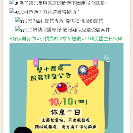
為了讓兒童與家庭的問題不因連假而耽擱，
您可透過下方管道獲得協助：
1957福利諮詢專線-提供福利服務諮詢
113婦幼保護專線-通報疑似兒童受虐案件
#好家再有你
#小額捐款
#寒冬送暖
#中華民國生日快樂