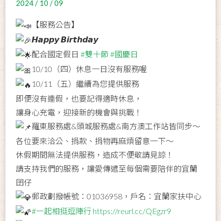
2024 / 10 / 09
【服務公告】
𝙃𝙖𝙥𝙥𝙮 𝘽𝙞𝙧𝙩𝙝𝙙𝙖𝙮
配合國定假日
#雙十節
#國慶日
10/10（四）休息一日沒有服務喔
10/11（五）繼續為您提供服務
即便沒有連假，也要記得適時休息，
讓身心充電，迎接新的機會與挑戰！
羅東服務處&頭城服務處&南方澳工作站皆同步～
各位要來洽公、捐款、捐物再麻煩留意一下～
休假期間無法提供服務，造成不便敬請見諒！
請支持我們的服務，讓愛傳遞至每個需要陪伴的宜蘭
囝仔
郵政劃撥帳號：01036958，戶名：宜蘭家扶中心
#一起相挺逗陣行
https://reurl.cc/QEgzr9