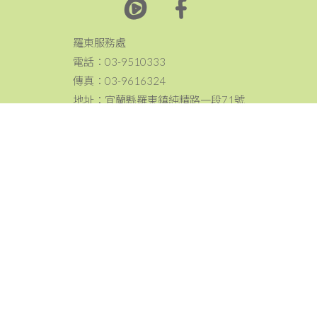
羅東服務處
電話：03-9510333
傳真：03-9616324
地址：宜蘭縣羅東鎮純精路一段71號
頭城服務處
電話：03-9778577
傳真：03-9778578
地址：宜蘭縣頭城鎮纘祥路85號
南方澳工作站
電話&傳真：03-9962085
地址：宜蘭縣蘇澳鎮民生路43號