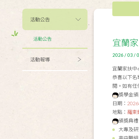
活動公告
活動公告
宜蘭家
2026 / 03 / 
活動報導
宜蘭家扶中
恭喜以下名
閱。如有任
獎學金頒
日期：
20
地點：
羅東
頒獎典禮
大專及研
高中職組