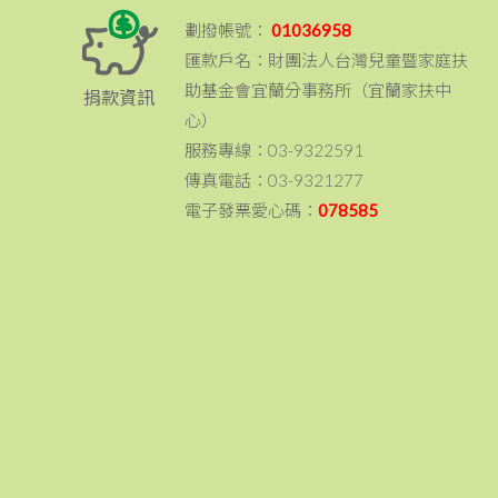
劃撥帳號：
01036958
匯款戶名：財團法人台灣兒童暨家庭扶
助基金會宜蘭分事務所（宜蘭家扶中
捐款資訊
心）
服務專線：03-9322591
傳真電話：03-9321277
電子發票愛心碼：
078585