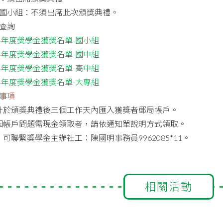
國小組：不須出席此次頒獎典禮。
查詢
上半年度獎學金獲獎名單-國小組
上半年度獎學金獲獎名單-國中組
上半年度獎學金獲獎名單-高中組
上半年度獎學金獲獎名單-大專組
事項
預計於頒獎典禮後三個工作天內匯入獲獎者郵局帳戶。
時因帳戶問題需現金領取者，請依通知單說明方式領取。
，可聯繫獎學金主辦社工：陳國明事務員9962085*11。
相關活動