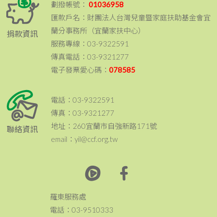
劃撥帳號：
01036958
匯款戶名：財團法人台灣兒童暨家庭扶助基金會宜
蘭分事務所（宜蘭家扶中心）
捐款資訊
服務專線：03-9322591
傳真電話：03-9321277
電子發票愛心碼：
078585
電話：03-9322591
傳真：03-9321277
地址：260宜蘭市自強新路171號
聯絡資訊
email：yil@ccf.org.tw
羅東服務處
電話：03-9510333