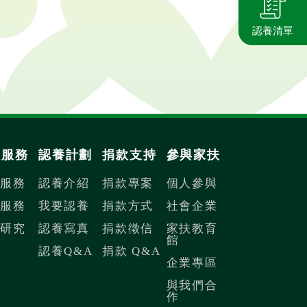
認養清單
扶服務
認養計劃
捐款支持
參與家扶
內服務
認養介紹
捐款專案
個人參與
際服務
我要認養
捐款方式
社會企業
議研究
認養寫真
捐款徵信
家扶教育
館
認養Q&A
捐款 Q&A
企業專區
與我們合
作