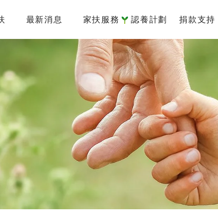
扶
最新消息
家扶服務
認養計劃
捐款支持
簡介
國內服務
認養介紹
捐款專
架構
國際服務
我要認養
捐款方
監察人
倡議研究
認養寫真
捐款徵
責信
認養Q&A
捐款 Q&
沿革
據點
物
專區