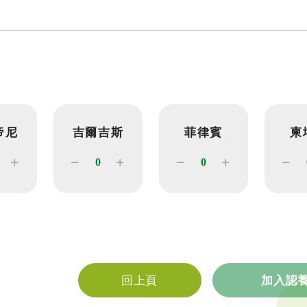
全文檢索
帝尼
吉爾吉斯
菲律賓
柬
公益
義賣品
無窮
兒童保護
認
回上頁
加入認