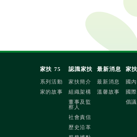
家扶 75
認識家扶
最新消息
家
系列活動
家扶簡介
最新消息
國
家的故事
組織架構
溫馨故事
國
董事及監
倡
察人
社會責信
歷史沿革