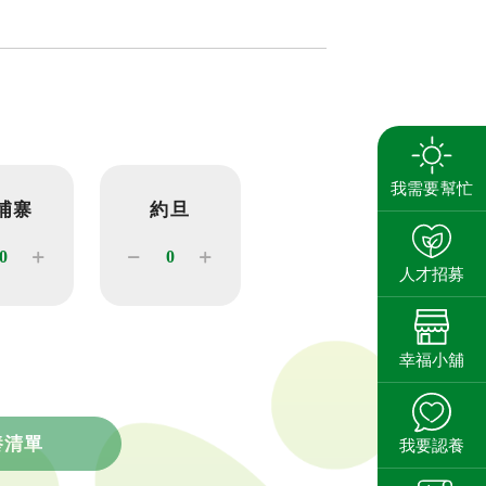
搜尋
我需要幫忙
埔寨
約旦
養
人才招募
幸福小舖
養清單
我要認養