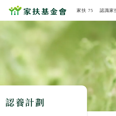
家扶 75
認識家
系列活動
家扶
家的故事
組織
董事及
社會
歷史
服務
認養計劃
刊
影音