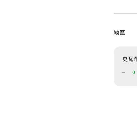
地區
史瓦
熱門關鍵字
用愛包圍