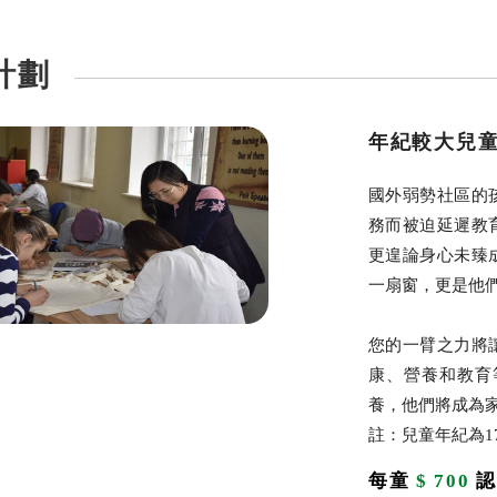
計劃
年紀較大兒
國外弱勢社區的
務而被迫延遲教
更遑論身心未臻
一扇窗，更是他
您的一臂之力將
康、營養和教育
養，他們將成為家
註：兒童年紀為1
每童
$ 700
認