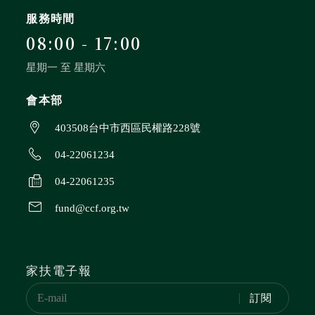
助300元的方式支持本會工作，除了代墊兒童中斷之
服務時間
認養費，並作為本會推展其他兒童少年福利服務的經
08:00 - 17:00
費，包括為受助兒童暨家庭提供急難救助、獎助學
金、家長就業協助、親職教育與親子關係輔導、子女
星期一 至 星期六
行為與心理輔導、醫療就診協助、育樂活動等服務，
會本部
並視當地需求，推展兒童少年家庭寄養、收養監護權
調查、原住民、中輟生輔導、早期療育、托育或不幸
403508台中市西區民權路228號
少女等工作。助養人之捐款雖非運用在某特定兒童身
04-22061234
上，卻能以支持追蹤輔導、安置、復健訓練、成長營
等服務的方式，嘉惠所有接受本會協助的兒童。
04-22061235
fund@ccf.org.tw
家扶電子報
訂閱