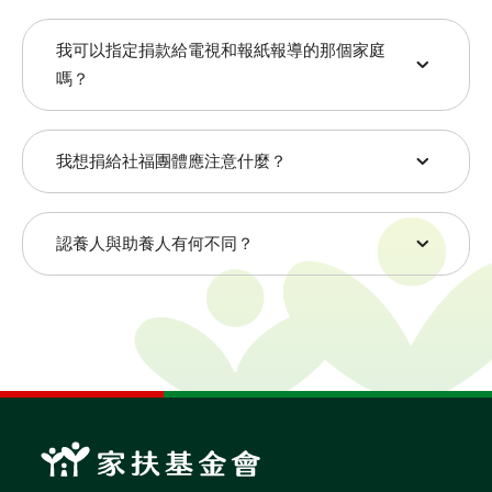
各界的捐款如果有指定用途，我們一定依指定用途來
我可以指定捐款給電視和報紙報導的那個家庭
使用，若未註明則會運用在最需要經費的服務方案
嗎？
上。
媒體報導的個案是本會所扶助的眾多受助家庭之一，
我想捐給社福團體應注意什麼？
其他還有許多類似這樣的個案需要大家關心，為使資
源不致過於集中，我們並不建議您指定捐款給特定個
為確保捐款實際並適當地用於需要幫助的兒童或家庭
案，如此其他貧困受助者才有機會在大家的關懷支持
全文檢索
認養人與助養人有何不同？
身上，以保障捐款人權益，建議您留意以下3點：
之下，早日改善困境。
捐款前先確認該社會福利機構或團體是否已向政
「認養人」以每月捐助固定認養費的方式，持續扶助
府登記立案。
搜尋
特定的國內貧童或國外貧童，當兒童自立或經濟改
捐款後有扣抵所得稅的捐款收據。
善，本會將主動安排另一名貧童接受您的幫助。鑑於
捐款確實用在社會福利服務的工作上。
熱門關鍵字
國內外生活水平不同，因此國內兒童認養費為每童每
若對於這個社會福利機構或團體不了解或不放心，可
月1,000元，國外兒童認養費為每童每月700元。
用愛包圍
公益
義賣品
親自走訪，以了解實際的工作狀況。
「助養人」則未安排特定的受助兒童，而是以每月捐
無窮
兒童保護
認養