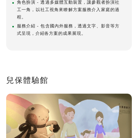
角色扮演 -
透過多媒體互動裝置，讓參觀者扮演社
工一角，以社工視角來瞭解方案服務介入家庭的過
程。
服務介紹 -
包含國內外服務，透過文字、影音等方
式呈現，介紹各方案的成果展現。
全文檢索
搜尋
兒保體驗館
熱門關鍵字
用愛包圍
公益
義賣品
無窮
兒童保護
認養