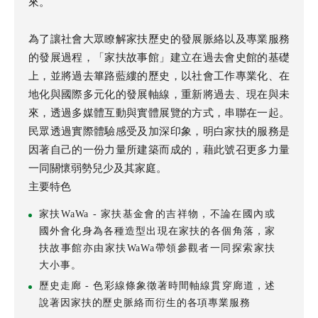
來。
為了讓社會大眾瞭解家扶歷史的發展脈絡以及專業服務
的發展過程，「家扶故事館」建立在過去會史館的基礎
上，並將過去篳路藍縷的歷史，以社會工作專業化、在
地化與國際多元化的發展軸線，重新將過去、現在與未
來，透過多媒體互動與實體展覽的方式，串聯在一起。
民眾透過實際體驗感受及加深印象，明白家扶的服務是
因著自己的一份力量所建築而成的，藉此號召更多力量
一同關懷弱勢兒少及其家庭。
主要特色
家扶WaWa -
家扶基金會的吉祥物，不論在國內或
國外會化身為各種造型出現在家扶的各個角落，家
扶故事館亦由家扶WaWa帶領參觀者一同探索家扶
大小事。
歷史走廊 -
色彩線條象徵著時間軸線貫穿廊道，述
說著因家扶的歷史脈絡而衍生的各項專業服務