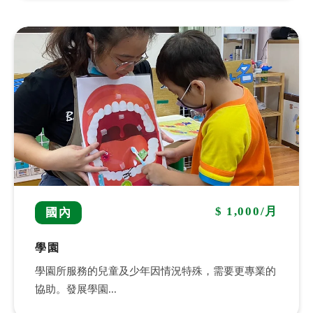
全文檢索
搜尋
熱門關鍵字
$ 1,000/月
國內
用愛包圍
公益
義賣品
無窮
兒童保護
認養
學園
學園所服務的兒童及少年因情況特殊，需要更專業的
協助。發展學園...