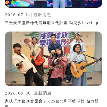
2026.07.14
|
最新消息
三金天王盧廣仲代言無窮世代計畫 助兒少Level up
全文檢索
搜尋
熱門關鍵字
2026.06.30
|
最新消息
家扶「才藝20音樂會」7/25台北和平籃球館 熱力登
用愛包圍
公益
義賣品