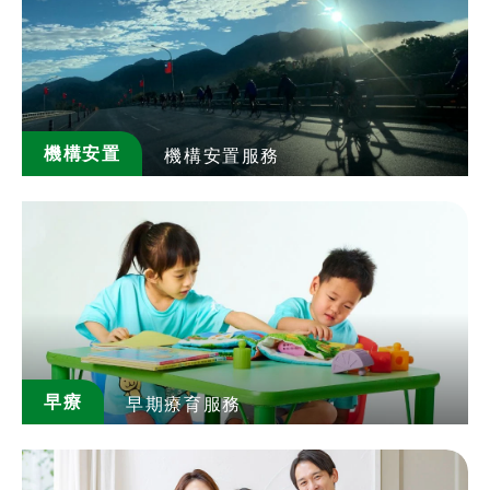
機構安置
機構安置服務
全文檢索
搜尋
熱門關鍵字
早療
早期療育服務
用愛包圍
公益
義賣品
無窮
兒童保護
認養