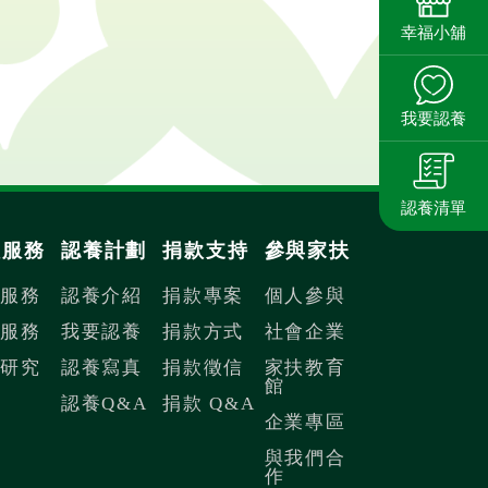
，經由您的認養，讓兒童獲得經濟
幸福小舖
回家照顧。
我要認養
認養清單
扶服務
認養計劃
捐款支持
參與家扶
內服務
認養介紹
捐款專案
個人參與
際服務
我要認養
捐款方式
社會企業
議研究
認養寫真
捐款徵信
家扶教育
館
認養Q&A
捐款 Q&A
企業專區
與我們合
作