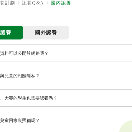
養計劃
認養Q&A
國內認養
內認養
國外認養
資料可以公開於網路嗎？
將兒童的相片及個人資料置放於刊物、網站、部落格等公
與兒童的相關隱私？
生活保障。
全文檢索
保護兒童及認養人的雙方隱私，家扶不會將兒童或認養人
、大專的學生也需要認養嗎？
供兒童住址、電話、email或就讀學校給認養人，也請認
，或將自己的聯絡方式透漏給兒童，要求兒童自行與認養
育」是兒童脫貧的重要途徑，為使弱勢家庭兒童獲得足夠
兒童回家裏照顧嗎？
在其家庭未脫離弱勢境遇之前，
本會將持續提供高中職以
公益
義賣品
無窮
兒童保護
認