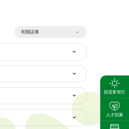
開資源或媒體上，以給予兒童更安
的連絡資料透漏給另一方。家扶亦
我需要幫忙
養人勿直接向兒童或其家人詢問連絡
搜尋
人聯繫。
的社會適應力，本會鼓勵兒童向
人才招募
上學生經濟扶助。
養