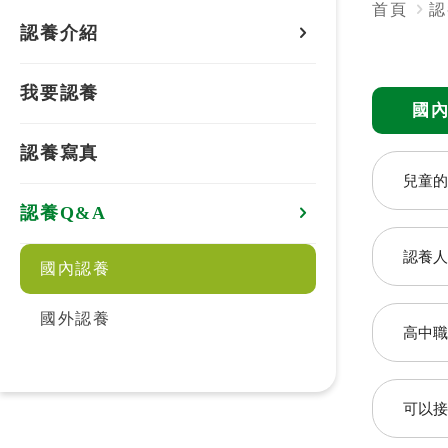
首頁
認
認養介紹
認養地區
我要認養
國
國內認養介紹
認養寫真
兒童的
國外認養介紹
認養Q&A
請勿
認養人
國內認養
全的
為了
國外認養
高中職
不提
方式
「教
可以接
學，
熱門關鍵字
用愛包圍