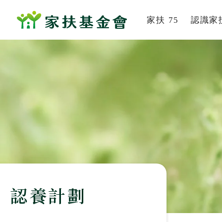
家扶 75
認識家
系列活動
家扶
家的故事
組織
董事及
社會
歷史
服務
認養計劃
刊
影音