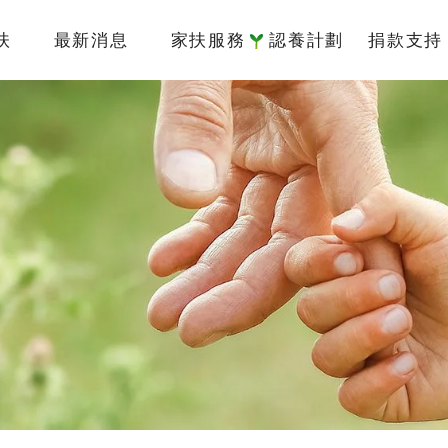
扶
最新消息
家扶服務
認養計劃
捐款支持
簡介
國內服務
認養介紹
捐款專
架構
國際服務
我要認養
捐款方
監察人
倡議研究
認養寫真
捐款徵
責信
認養Q&A
捐款 Q&
沿革
據點
物
專區