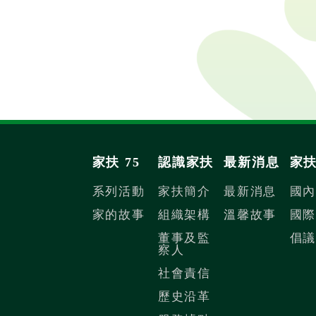
歉，不可以喲! 本會幫助的對象為貧困、急難家庭的孩子
心成長上之協助，但兒童仍與親人同住，不能由認養人帶
家扶 75
認識家扶
最新消息
家
系列活動
家扶簡介
最新消息
國
家的故事
組織架構
溫馨故事
國
董事及監
倡
察人
社會責信
歷史沿革