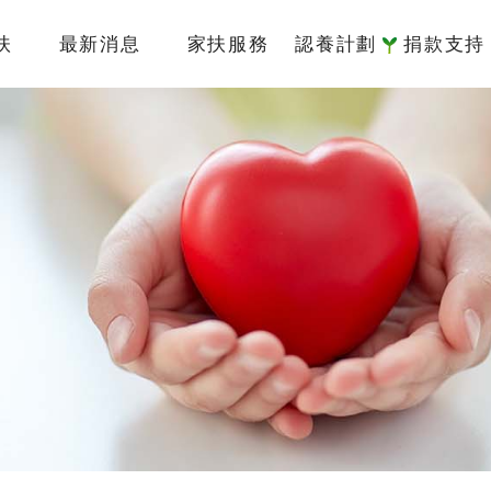
扶
最新消息
家扶服務
認養計劃
捐款支持
簡介
國內服務
認養介紹
捐款專
架構
國際服務
我要認養
捐款方
監察人
倡議研究
認養寫真
捐款徵
責信
認養Q&A
捐款 Q&
沿革
據點
物
專區