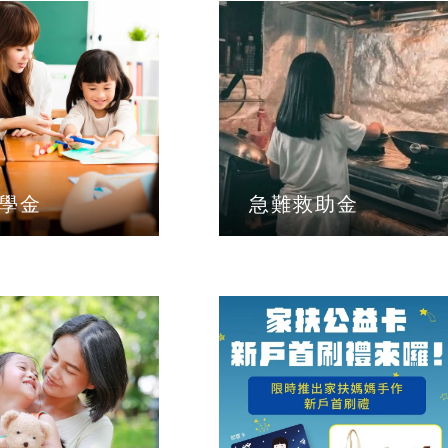
全文檢索
學金
急難救助金
公益
義賣品
無窮
兒童保護
認