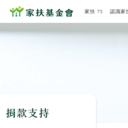
家扶 75
認識家
系列活動
家扶
家的故事
組織
董事及
社會
歷史
服務
捐款支持
刊
影音