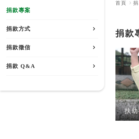
首頁
捐
捐款專案
捐款方式
捐款
捐款管道
捐款徵信
表格下載
一般徵信
捐款 Q&A
辦理捐款
捐款收據
扶幼
捐款用途
物資捐贈