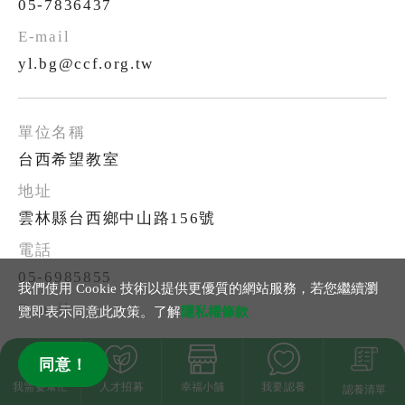
05-7836437
yl.bg@ccf.org.tw
台西希望教室
雲林縣台西鄉中山路156號
05-6985855
我們使用 Cookie 技術以提供更優質的網站服務，若您繼續瀏
覽即表示同意此政策。了解
隱私權條款
同意！
我需要幫忙
人才招募
幸福小舖
我要認養
認養清單