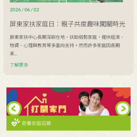
2025 / 02 / 14
家扶兒不畏艱苦 獎學金點亮求學之路
2026 / 06 / 02
屏東家扶114年寒假獎學金頒獎典禮
屏東家扶家庭日︰親子共度趣味闖關時光
2025 / 02 / 13
蛇prise！蛇麼攏賀！ 屏東家扶無窮世
代新春義賣
屏東家扶中心長期深耕在地，扶助弱勢家庭，提供經濟、
2025 / 01 / 24
來趟不一樣的冒險~青少年探索家鄉，
物資、心理與教育等多面向支持。然而許多家庭因長期
體驗在地生活文化
承...
2025 / 01 / 24
鳳小岳第二年代言家扶寄養 邀700戶
了解更多
家庭「打開家門 讓愛住進來」
2025 / 01 / 23
守護兒少的年輕力量—屏東家扶中心
任蕙茹社工榮獲新人賞
2025 / 01 / 04
家扶有愛榮耀傳承 家扶人齊聚一堂 屏
東家扶主委交接典禮暨年終聯歡
2024 / 12 / 21
屏東家扶攜手明揚國際七年同行，為
Next
弱勢兒童點亮聖誕心願
2024 / 11 / 24
南風窯藝親子一日營
寄養家庭招募