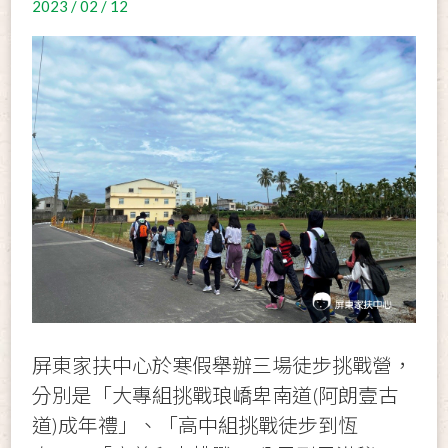
2023 / 02 / 12
屏東家扶中心於寒假舉辦三場徒步挑戰營，
分別是「大專組挑戰琅嶠卑南道(阿朗壹古
道)成年禮」、「高中組挑戰徒步到恆