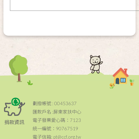
劃撥帳號 : 00453637
匯款戶名 :屏東家扶中心
電子發票愛心碼：7123
捐款資訊
統一編號：90767519
電子信箱: pt@ccf.org.tw