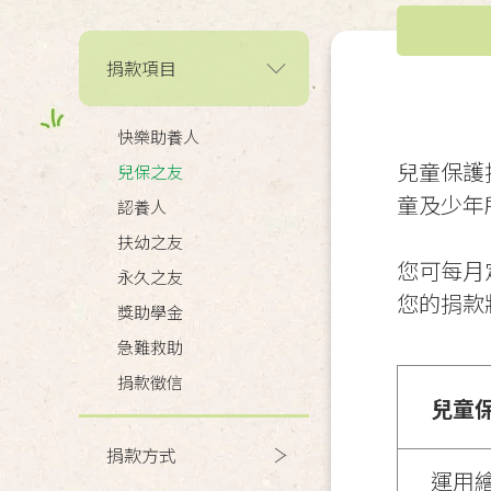
捐款項目
快樂助養人
兒童保護
兒保之友
童及少年
認養人
扶幼之友
您可每月
永久之友
您的捐款
獎助學金
急難救助
捐款徵信
兒童
捐款方式
運用