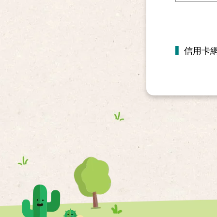
▍
信用卡網