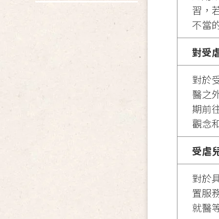
習，
不當
對受
對於
醫之
期前
觀念
受虐
對於
置服務
就醫