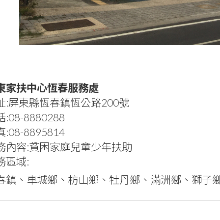
東家扶中心恆春服務處
址:屏東縣恆春鎮恆公路200號
:08-8880288
:08-8895814
務內容:貧困家庭兒童少年扶助
務區域:
春鎮、車城鄉、枋山鄉、牡丹鄉、滿洲鄉、獅子