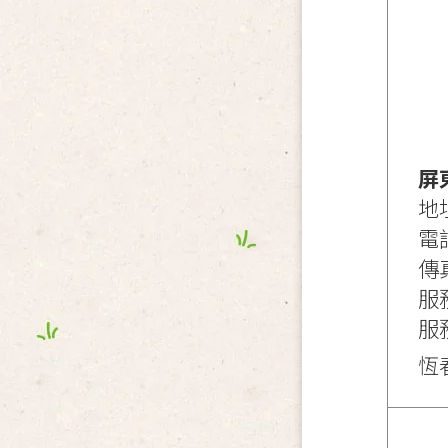
屏
地
電話
傳真
服
服
恆