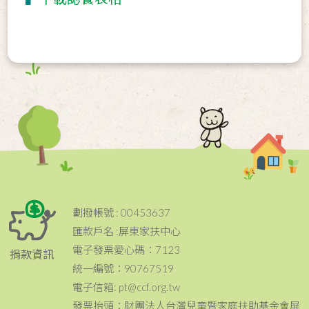
劃撥帳號 : 00453637
匯款戶名 :屏東家扶中心
電子發票愛心碼：7123
捐款資訊
統一編號：90767519
電子信箱: pt@ccf.org.tw
發票抬頭：財團法人台灣兒童暨家庭扶助基金會屏