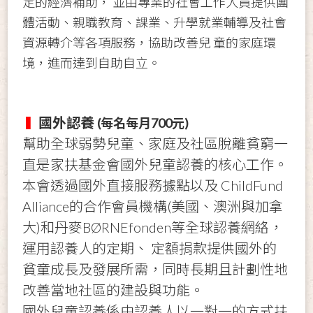
定的經濟補助， 並由專業的社會工作人員提供團
體活動、親職教育、課業、升學就業輔導及社會
資源轉介等各項服務，協助改善兒 童的家庭環
境，進而達到自助自立。
國外認養
▍
(每名每月700元)
幫助全球弱勢兒童、家庭及社區脫離貧窮一
直是家扶基金會國外兒童認養的核心工作。
本會透過國外直接服務據點以及 ChildFund
Alliance的合作會員機構(美國、澳洲與加拿
大)和丹麥BØRNEfonden等全球認養網絡，
運用認養人的定期、 定額捐款提供國外的
貧童成長及發展所需，同時長期且計劃性地
改善當地社區的建設與功能。
國外兒童認養係由認養人以一對一的方式扶