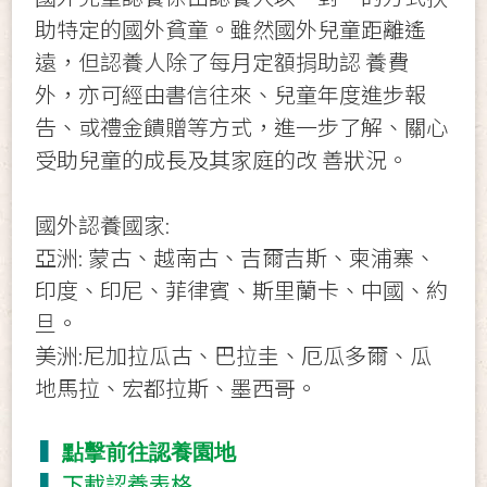
助特定的國外貧童。雖然國外兒童距離遙
遠，但認養人除了每月定額捐助認 養費
外，亦可經由書信往來、兒童年度進步報
告、或禮金饋贈等方式，進一步了解、關心
受助兒童的成長及其家庭的改 善狀況。
國外認養國家:
亞洲: 蒙古、越南古、吉爾吉斯、柬浦寨、
印度、印尼、菲律賓、斯里蘭卡、中國、約
旦。
美洲:尼加拉瓜古、巴拉圭、厄瓜多爾、瓜
地馬拉、宏都拉斯、墨西哥。
▍
點擊前往認養園地
▍
下載認養表格