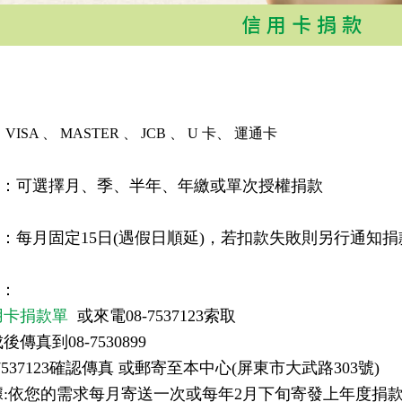
信用卡捐款
ISA 、 MASTER 、 JCB 、 U 卡、 運通卡
式：可選擇月、季、半年、年繳或單次授權捐款
期：每月固定15日(遇假日順延)，若扣款失敗則另行通知
驟：
用卡捐款單
或來電08-7537123索取
傳真到08-7530899
-7537123確認傳真 或郵寄至本中心(屏東市大武路303號)
據:依您的需求每月寄送一次或每年2月下旬寄發上年度捐