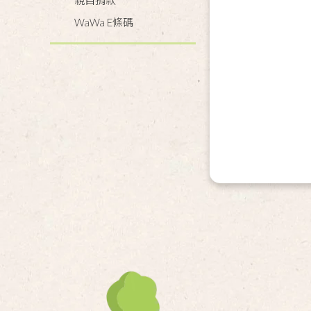
親自捐款
WaWa E條碼