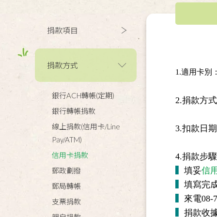
捐款項目
捐款方式
1.適用卡別：V
銀行ACH轉帳(定期)
2.捐款方
銀行轉帳捐款
線上捐款(信用卡/Line
3.扣款日
Pay/ATM)
信用卡捐款
4.捐款步
▍
填妥
信
郵政劃撥
▍
填寫完成後
郵局轉帳
▍
來電08
支票捐款
▍
捐款收