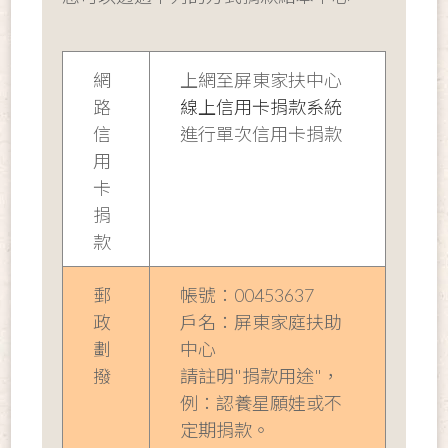
網
上網至屏東家扶中心
路
線上信用卡捐款系統
信
進行單次信用卡捐款
用
卡
捐
款
郵
帳號：00453637
政
戶名：屏東家庭扶助
劃
中心
撥
請註明"捐款用途"，
例：認養星願娃或不
定期捐款。