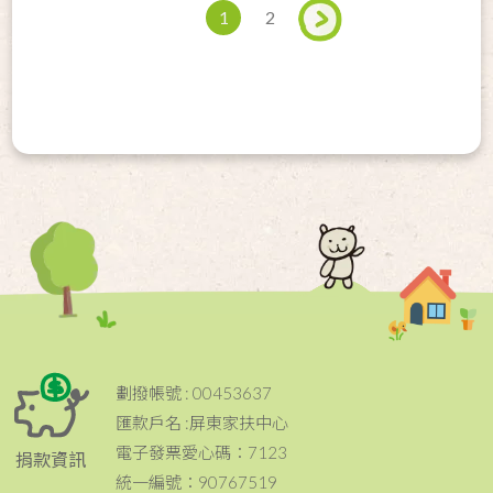
1
2
劃撥帳號 : 00453637
匯款戶名 :屏東家扶中心
電子發票愛心碼：7123
捐款資訊
統一編號：90767519