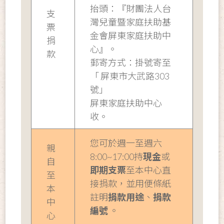
抬頭：『財團法人台
支
灣兒童暨家庭扶助基
票
金會屏東家庭扶助中
捐
心』。
款
郵寄方式：掛號寄至
「 屏東市大武路303
號」
屏東家庭扶助中心
收。
您可於週一至週六
親
8:00~17:00持
現金
或
自
即期支票
至本中心直
至
接捐款，並用便條紙
本
註明
捐款用途
、
捐款
中
編號
。
心