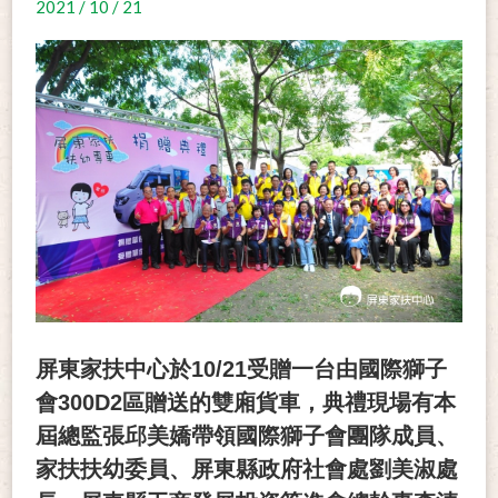
2021 / 10 / 21
屏東家扶中心於10/21受贈一台由國際獅子
會300D2區贈送的雙廂貨車，典禮現場有本
屆總監張邱美嬌帶領國際獅子會團隊成員、
家扶扶幼委員、屏東縣政府社會處劉美淑處