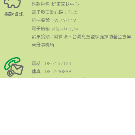
匯款戶名 :屏東家扶中心
電子發票愛心碼：7123
捐款資訊
統一編號：90767519
電子信箱: pt@ccf.org.tw
發票抬頭：財團法人台灣兒童暨家庭扶助基金會屏
東分事務所
電話：08-7537123
傳真：08-7530899
地址：屏東市大武路303號
聯絡資訊
email：pt@ccf.org.tw