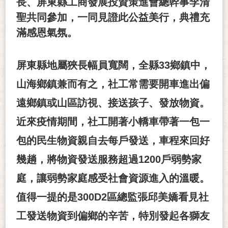
長、屏東縣工商發展投資策進會總幹事李清
聖共同參加，一同見證此公益美行，典禮充
滿感恩氣氛。
屏東縣地屬狹長幅員寬闊，全縣
33
鄉鎮中，
山海鄉鎮兼而有之，社工常需要開車進出偏
遠鄉鎮或山區訪視、接送孩子、發放物資。
近來疫情期間，社工開著小轎車帶著一包一
包的民生物資親自去每戶發送，車程來回好
幾趟，將物資發送服務超過
1200
戶弱勢家
庭，讓弱勢家庭感受社會資源進入的溫暖。
值得一提的是
300D2
區總監張邱美嬌看見社
工發送物資到偏鄉的辛苦，特別發起各獅友