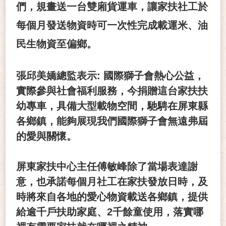
們，規畫送一台雙廂貨運車，讓家扶社工於
每個月發送物資時可一次性完成載運米、油
民生物資至偏鄉。
張邱美嬌總監表示
:
國際獅子會熱心公益，
實際參與社會福利服務，今捐贈這台家扶扶
幼專車，具備大型載物空間，馳騁在屏東縣
各鄉鎮，能夠展現我們國際獅子會無遠弗屆
的愛與關懷。
屏東家扶中心主任傅敏峰除了當場表達謝
意，也承諾每個月社工在家扶發放日時，及
時將來自各地的愛心物資載送各鄉鎮，提供
給逾千戶扶助家庭、
2
千餘童使用，落實哪