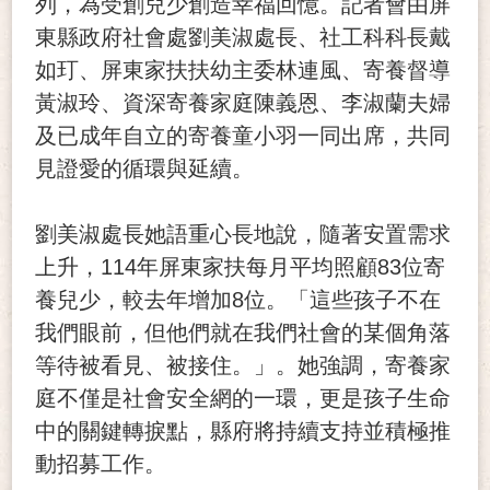
列，為受創兒少創造幸福回憶。記者會由屏
東縣政府社會處劉美淑處長、社工科科長戴
如玎、屏東家扶扶幼主委林連風、寄養督導
黃淑玲、資深寄養家庭陳義恩、李淑蘭夫婦
及已成年自立的寄養童小羽一同出席，共同
見證愛的循環與延續。
劉美淑處長她語重心長地說，隨著安置需求
上升，114年屏東家扶每月平均照顧83位寄
養兒少，較去年增加8位。「這些孩子不在
我們眼前，但他們就在我們社會的某個角落
等待被看見、被接住。」。她強調，寄養家
庭不僅是社會安全網的一環，更是孩子生命
中的關鍵轉捩點，縣府將持續支持並積極推
動招募工作。