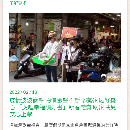
了解更多
2022 / 02 / 13
疫情波波衝擊 物價漲聲不斷 弱勢家庭好憂
心 「虎哩幸福讀好書」新春義賣 助家扶兒
安心上學
虎歲承歡幸福春！農曆假期是家家戶戶團聚溫馨的美好時