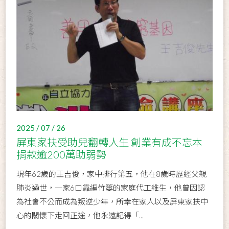
2025 / 07 / 26
屏東家扶受助兒翻轉人生 創業有成不忘本
捐款逾200萬助弱勢
現年62歲的王吉俊，家中排行第五，他在8歲時歷經父親
肺炎過世，一家6口靠編竹簍的家庭代工維生，他曾因認
為社會不公而成為叛逆少年，所幸在家人以及屏東家扶中
心的關懷下走回正途，他永遠記得「...