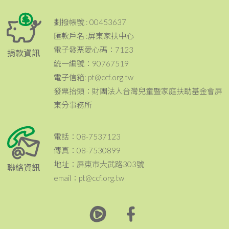
劃撥帳號 : 00453637
匯款戶名 :屏東家扶中心
電子發票愛心碼：7123
捐款資訊
統一編號：90767519
電子信箱: pt@ccf.org.tw
發票抬頭：財團法人台灣兒童暨家庭扶助基金會屏
東分事務所
電話：08-7537123
傳真：08-7530899
地址：屏東市大武路303號
聯絡資訊
email：pt@ccf.org.tw