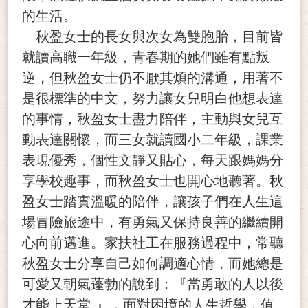
的生活。
秋盈女士的長女與次女為雙胞胎，目前皆
就讀高職一年級，青春期的她們雖有點叛
逆，但秋盈女士仍不厭其煩的溝通，用著不
是很標準的中文，努力讓女兒明白他想表達
的事情，秋盈女士盡力陪伴，主動與女兒互
動表達關懷，而三女就讀國小二年級，課業
表現優秀，個性文靜又貼心，每天跟媽媽分
享學校趣事，而秋盈女士也開心地聽著。秋
盈女士踏實溫暖的陪伴，讓孩子們在人生這
場冒險旅途中，有勇氣又保持良善的繼續開
心向前邁進。家扶社工在服務過程中，常聽
秋盈女士分享自己如何調適心情，而她總是
可愛又朝氣蓬勃的說到：『當勇敢的人以後
!
才能上天堂
』，面對困境的人生哲學，值