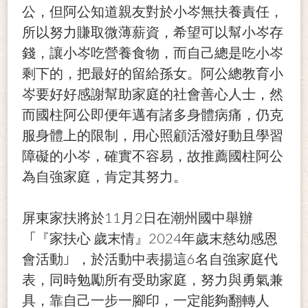
公，但阿公知道親友對於小岑無扶養責任，
所以努力賺取微薄薪資，希望可以幫小岑存
錢，讓小岑吃營養食物，而自己總是吃小岑
剩下的，把最好的留給孫女。阿公總教育小
岑要好好感謝幫助家庭的社會善心人士，然
而國柱阿公即便年邁有諸多身體病痛，仍克
服身體上的限制，用心照顧活潑好動且學習
障礙的小岑，確實不容易，故推薦國柱阿公
為自強家庭，肯定其努力。
11
2
屏東家扶將於
月
日在潮州國中舉辦
「
2024
『家扶心
歲末情』
年歲末慈幼感恩
」
6
會活動
，於活動中表揚這
名自強家庭代
表，同時勉勵所有受助家庭，努力與勇氣兼
具，靠自己一步一腳印，一定能夠翻轉人