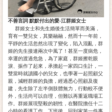
不善言詞 默默付出的愛-江群姬女士
群姬女士和先生婚後生活簡單而美滿，
育有一雙兒女，其樂融融，然而十一年前，
平靜的生活忽然出現了變化，陷入混亂，群
姬的先生接連兩次中風了！甚至一度病危，
幸運的渡過危急，為了家庭，群姬擦乾眼
淚、振作了起來，承擔起一家四口生計，一
雙當時就讀國小的兒女，也學著一起照顧父
親，減輕群姬的負擔，經過悉心照顧及復
建，先生除了左半側肢體無力，行動較不便
外，生活尚可以自理，但難以再重返職場工
作。群姬展現堅毅的韌性，在醫院擔任十二
小時的看護工作，下班後，回到家第一件事