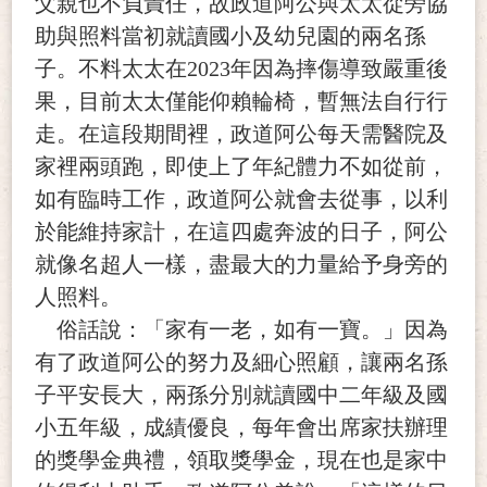
父親也不負責任，故政道阿公與太太從旁協
助與照料當初就讀國小及幼兒園的兩名孫
子。不料太太在2023年因為摔傷導致嚴重後
果，目前太太僅能仰賴輪椅，暫無法自行行
走。在這段期間裡，政道阿公每天需醫院及
家裡兩頭跑，即使上了年紀體力不如從前，
如有臨時工作，政道阿公就會去從事，以利
於能維持家計，在這四處奔波的日子，阿公
就像名超人一樣，盡最大的力量給予身旁的
人照料。
俗話說：「家有一老，如有一寶。」因為
有了政道阿公的努力及細心照顧，讓兩名孫
子平安長大，兩孫分別就讀國中二年級及國
小五年級，成績優良，每年會出席家扶辦理
的獎學金典禮，領取獎學金，現在也是家中