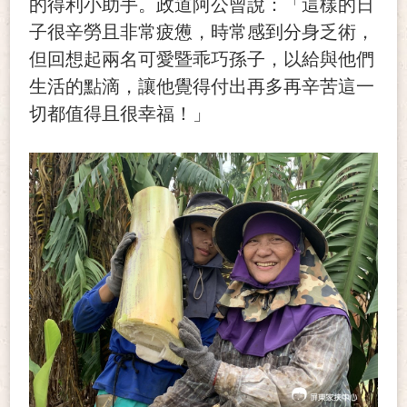
的得利小助手。政道阿公曾說：「這樣的日
子很辛勞且非常疲憊，時常感到分身乏術，
但回想起兩名可愛暨乖巧孫子，以給與他們
生活的點滴，讓他覺得付出再多再辛苦這一
切都值得且很幸福！」