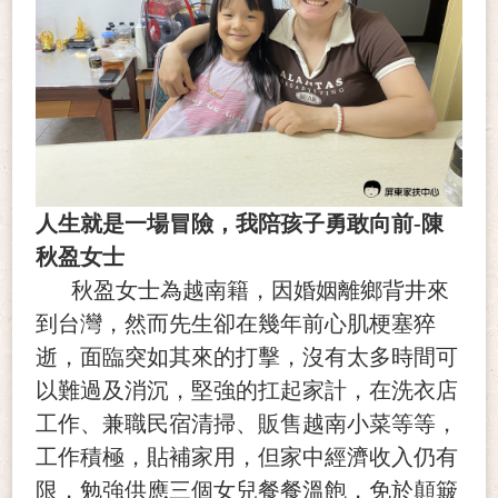
人生就是一場冒險，我陪孩子勇敢向前-陳
秋盈女士
秋盈女士為越南籍，因婚姻離鄉背井來
到台灣，然而先生卻在幾年前心肌梗塞猝
逝，面臨突如其來的打擊，沒有太多時間可
以難過及消沉，堅強的扛起家計，在洗衣店
工作、兼職民宿清掃、販售越南小菜等等，
工作積極，貼補家用，但家中經濟收入仍有
限，勉強供應三個女兒餐餐溫飽，免於顛簸