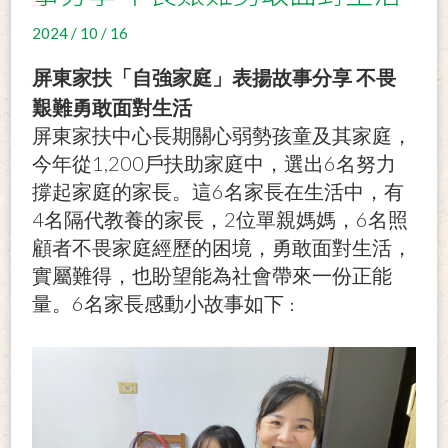
2024 / 10 / 16
屏東家扶「自強家庭」表揚故事分享
不畏
艱難勇敢面對生活
屏東家扶中心長期關心弱勢孩童及其家庭，
1,200
6
今年從
戶扶助家庭中，選出
名努力
6
撐起家庭的家長。這
名家長在生活中，有
4
2
6
名隔代教養的家長，
位單親媽媽，
名照
顧者不畏家庭經歷的困境，勇敢面對生活，
實屬難得，也盼望能為社會帶來一份正能
6
量。
名家長感動小故事如下
：