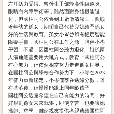
左耳聽力受損、曾發生手部蜂窩性組織炎、
眼睛白內障手術等，雖然面對身體機能退
化，但國柱阿公依舊到工廠做清潔工，照顧
著年幼的孫女，期望自己代替兒媳給予孫女
好的生活與教育。孫女小岑曾領有輕度智能
障礙手冊，國柱阿公在工作之餘，陪伴小岑
學習。不過，因國柱阿公聽力退化，祖孫兩
人溝通總需要用大吼方式，教育上國柱阿公
有心無力，但依然相當努力走進孫女世界，
在國柱阿公與學校合作努力下，小岑在2023
年智力重新鑑定，小岑僅落在邊緣分數，雖
有些落後，但慢慢能跟上同年齡孩子。
國柱阿公透露希望在自己有能力的時間，好
好規劃孫女未來就學，即使辛苦，也要讓她
溫飽、求學，雖然親友提供孝親費給國柱阿