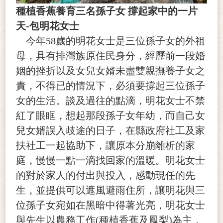
種植香蕉養育三名孫子女 撐起家中的一片
天-包明花女士
今年58歲的明花女士是三位孫子女的外祖
母，具有排灣族原住民身分，經歷前一段婚
姻的挫折以及女兒女婿未盡雙親撫養子女之
責，不得已的情況下，必須要撐起三位孫子
女的生活。談及過往的點滴，明花女士不禁
紅了眼眶，想起那段孫子女年幼，而自己女
兒女婿誤入歧途的日子，在縣政府社工及家
扶社工一起協助下，讓原本分崩離析的家
庭，慢慢一點一滴找回家的溫暖。明花女士
的對於家人的付出與投入，感動現任的先
生，並提供可以遮風避雨住所，讓明花與三
位孫子女宛如在黑暗中得著光亮，明花女士
與先生以農務工作(種植香蕉及鳳梨)為主，