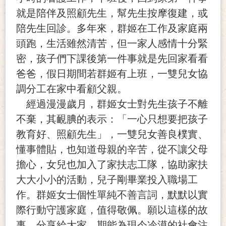
就是陪伴及照顧先生，幫先生按摩復建，或
陪先生回診。多年來，群姬在工作及家庭兩
頭跑，生活雖然清苦，但一家人感情十分緊
密，孩子們下課後第一件事就是先回家看看
爸爸，假日期間若群姬有上班，一雙兒女協
調分工在家中看顧父親。
經過漫漫歲月，群姬女士對先生孩子不離
不棄，其靦腆的表示：「一心只想要把孩子
教育好、照顧先生」，一雙兒女善良樸實、
懂事體貼，也知道母親的辛苦，從不讓父母
擔心，女兒也加入了家扶志工隊，協助家扶
大大小小的活動，兒子剛畢業投入職場工
作。群姬女士個性單純不善言詞，默默以實
際行動守護家庭，值得敬佩。願以這樣的故
事，分享給大家，期能為現今冷漠的社會注