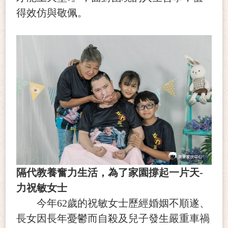
得效仿與敬佩。
隔代教養奮力生活，為了家園撐起一片天-
力祝敏女士
今年
62
歲的祝敏女士歷經婚姻不順遂、
長女因長年憂鬱而自殺及兒子發生嚴重車禍