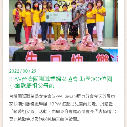
2022 / 08 / 29
BPW台灣國際職業婦女協會 助學300位國
小童歡慶祖父母節
台灣國際職業婦女協會(BPW Taiwan)屏東分會今天於屏東
家扶潮州服務處舉辦「BPW 疫起助兒童向前走」捐贈暨
「關愛祖父母」活動，由屏東分會羅心愉會長代表捐贈20
萬元勉勵金以及贈送純棉天絲涼被關...