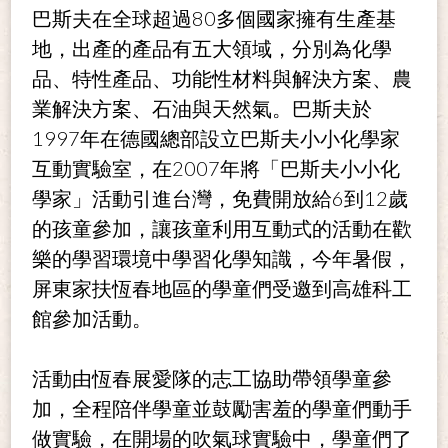
80
巴斯夫在全球超過
多個國家擁有生產基
地，出產的產品有五大領域，分別為化學
品、特性產品、功能性材料與解決方案、農
業解決方案、石油與天然氣。巴斯夫於
1997
年在德國總部設立巴斯夫小小化學家
2007
互動實驗室，在
年將「巴斯夫小小化
6
12
學家」活動引進台灣，免費開放給
到
歲
的孩童參加，讓孩童利用互動式的活動在歡
樂的學習環境中學習化學知識，今年暑假，
屏東家扶恆春地區的學童們受邀到高雄科工
館參加活動。
活動由恆春展愛隊的志工協助帶領學童參
加，全程陪伴學童並鼓勵害羞的學童們動手
做實驗，在開場的吹氣球實驗中，學童們了