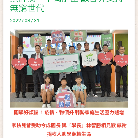
無窮世代
2022 / 08 / 31
開學好煩惱！ 疫情、物價升 弱勢家庭生活壓力遽增
家扶兒昔受助今成園長 與「學長」林智勝相見歡 感謝
捐款人助學翻轉生命