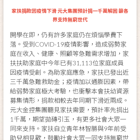
家扶捐款因疫情下滑 元大集團預計捐一千萬解困 籲各
界支持無窮世代
開學在即，仍有許多家庭仍在煩惱學費下
落。受到COVID-19疫情影響，造成弱勢家
庭在收入、健康、照顧等急難需求增加，家
扶扶助家庭中今年已有31,113位家庭成員
因疫情受創。為助家庭應急，家扶已發出近
三千萬急難救助金；疫情加以通膨因素，帶
給弱勢家庭極大考驗，也衝擊本會扶幼資源
募集情形，捐款相較去年同期下滑近兩成。
元大金控集團聽見家扶需要，預計率先捐出
1千萬，期望拋磚引玉，有更多社會大眾一
同來支持。家扶自立青年林智勝與9年前受
助兒相見歡，鼓勵社會大眾一同支持無窮世