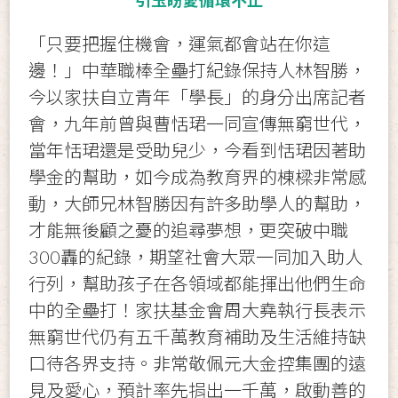
引玉盼愛循環不止
「只要把握住機會，運氣都會站在你這
邊！」中華職棒全壘打紀錄保持人林智勝，
今以家扶自立青年「學長」的身分出席記者
會，九年前曾與曹恬珺一同宣傳無窮世代，
當年恬珺還是受助兒少，今看到恬珺因著助
學金的幫助，如今成為教育界的棟樑非常感
動，大師兄林智勝因有許多助學人的幫助，
才能無後顧之憂的追尋夢想，更突破中職
300轟的紀錄，期望社會大眾一同加入助人
行列，幫助孩子在各領域都能揮出他們生命
中的全壘打！家扶基金會周大堯執行長表示
無窮世代仍有五千萬教育補助及生活維持缺
口待各界支持。非常敬佩元大金控集團的遠
見及愛心，預計率先捐出一千萬，啟動善的