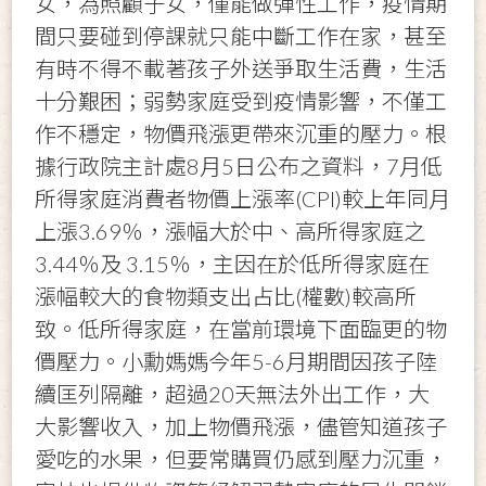
女，為照顧子女，僅能做彈性工作，疫情期
間只要碰到停課就只能中斷工作在家，甚至
有時不得不載著孩子外送爭取生活費，生活
十分艱困；弱勢家庭受到疫情影響，不僅工
作不穩定，物價飛漲更帶來沉重的壓力。根
據行政院主計處8月5日公布之資料，7月低
所得家庭消費者物價上漲率(CPI)較上年同月
上漲3.69％，漲幅大於中、高所得家庭之
3.44％及 3.15％，主因在於低所得家庭在
漲幅較大的食物類支出占比(權數)較高所
致。低所得家庭，在當前環境下面臨更的物
價壓力。小勳媽媽今年5-6月期間因孩子陸
續匡列隔離，超過20天無法外出工作，大
大影響收入，加上物價飛漲，儘管知道孩子
愛吃的水果，但要常購買仍感到壓力沉重，