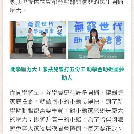
家扶也提供物資箱紓解弱勢家庭的民生開銷
壓力。
開學壓力大！家扶兒曾打五份工 助學金助她圓夢
助人
而開學將至，除學費更有許多開銷，讓弱勢
家庭擔憂。就讀國小的小勳長得快，到了新
學期制服都需要重買，對小勳家來說是龐大
的壓力；即將升高一的小銘，為了陪伴阿嬤
避免老人家獨居夜間會摔倒，每天要花2小