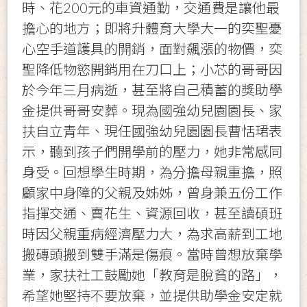
時、花200元的車資通勤，交通費是讓他最
擔心的地方；即將升體育大學大一的奕聖憂
心空手道護具的開銷，面對飆漲的物價，奕
聖降低物慾開銷用在刀口上；小芯的哥哥因
於今年三月病逝，甚至將自己積蓄的獎助學
金提供哥哥安葬。現為國強幼兒園園長、家
扶自立青年、現任國強幼兒園園長曹恬珺表
示，聽到孩子們開學前的壓力，她非常感同
身受。回想學生時期，為分擔母親重擔，照
顧家中身障的父親及姊姊，曾身兼五份工作
指揮交通、賣花生、資源回收，甚至讀碩班
時因父親重病經濟壓力大，為求高薪到工地
搬磚頭搬到雙手滿是傷痕。當時曾想放棄學
業，家扶社工鼓勵她「教育是脫貧的路」，
希望她堅持不要放棄，並提供助學金安定就