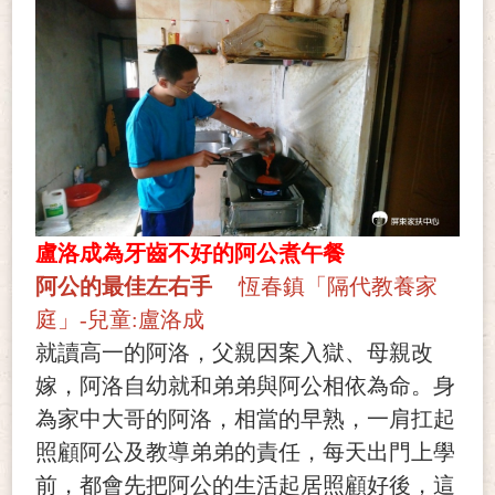
盧洛成為牙齒不好的阿公煮午餐
阿公的最佳左右手
恆春鎮「隔代教養家
庭」-兒童:盧洛成
就讀高一的阿洛，父親因案入獄、母親改
嫁，阿洛自幼就和弟弟與阿公相依為命。身
為家中大哥的阿洛，相當的早熟，一肩扛起
照顧阿公及教導弟弟的責任，每天出門上學
前，都會先把阿公的生活起居照顧好後，這