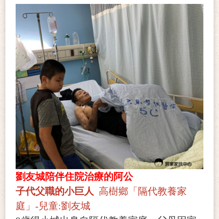
劉友城陪伴住院治療的阿公
子代父職的小巨人
高樹鄉「隔代教養家
庭」-兒童:劉友城