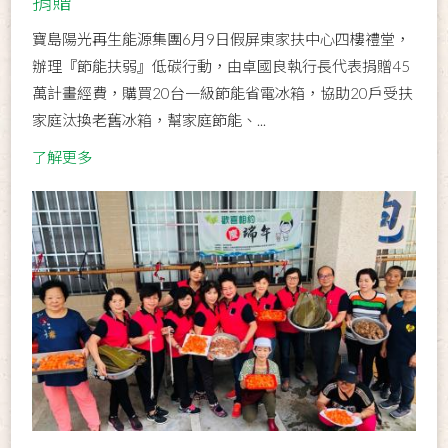
捐贈
寶島陽光再生能源集團6月9日假屏東家扶中心四樓禮堂，
辦理『節能扶弱』低碳行動，由卓國良執行長代表捐贈45
萬計畫經費，購買20台一級節能省電冰箱，協助20戶受扶
家庭汰換老舊冰箱，幫家庭節能、...
了解更多