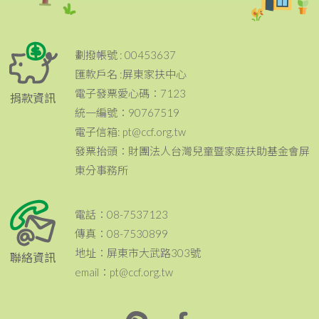
劃撥帳號 : 00453637
匯款戶名 :屏東家扶中心
電子發票愛心碼：7123
捐款資訊
統一編號：90767519
電子信箱: pt@ccf.org.tw
發票抬頭：財團法人台灣兒童暨家庭扶助基金會屏
東分事務所
電話：08-7537123
傳真：08-7530899
地址：屏東市大武路303號
聯絡資訊
email：pt@ccf.org.tw