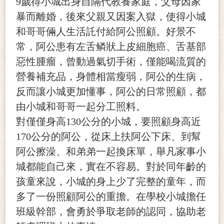
9
歲得小城出身自隔代教養家庭，父母因家
暴而離婚，後來父親又因案入獄，使得小城
和哥哥倆人生活託付給阿公照顧。好景不
常，阿公患有左舌鳞狀上皮細胞癌、舌基部
惡性腫瘤，曾動過氣切手術，僅能喝流質的
營養補充品，身體相當瘦弱，阿公的生病，
反而讓小城更加懂事，阿公的日常照顧，都
由小城和哥哥一起分工照料。
對僅僅身高130公分的小城，要照顧身高近
170公分的阿公，從床上扶阿公下床、到幫
阿公擦澡、和弟弟一起換床單，舉凡家事小
城都能自己來，實在不容易。對於同年齡的
孩童來說，小城的身上少了完整的童年，而
多了一份照顧阿公的重擔。在學校小城擔任
班級幹部，會勇於爭取老師的認同，協助老