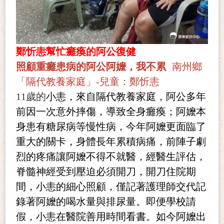
鄭忻恚幫忙癱瘓的阿公復健
照顧重癱患病的阿公阿嬤，我不累
南州鄉
「隔代教養家庭」-兒童：鄭忻恚
11
歲的
小恚，來自隔代教養家庭，阿公多年
前因一次意外摔傷，導致全身癱瘓；阿嬤本
身患有糖尿病等慢性病，今年阿嬤更面臨了
重大的關卡，身體長年累積病痛，前陣子劇
烈的疼痛讓阿嬤不得不就醫，經醫生評估，
脊髓神經受到壓迫必須開刀，開刀住院期
間，小恚的細心照顧，僅記著護理師交代記
錄著阿嬤的喝水量與排尿量。即便學校請
假，小恚在醫院善用時間看書。如今阿嬤出