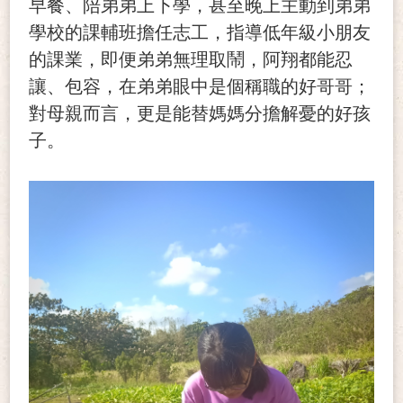
早餐、陪弟弟上下學，甚至晚上主動到弟弟
學校的課輔班擔任志工，指導低年級小朋友
的課業，即便弟弟無理取鬧，阿翔都能忍
讓、包容，在弟弟眼中是個稱職的好哥哥；
對母親而言，更是能替媽媽分擔解憂的好孩
子。