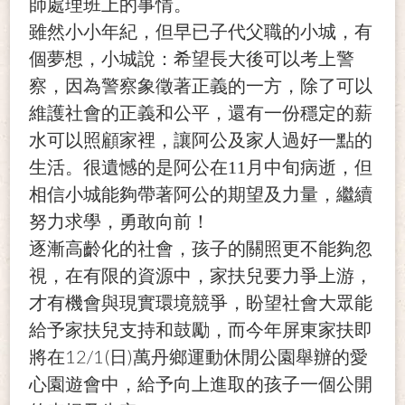
師處理班上的事情。
雖然小小年紀，但早已子代父職的小城，有
個夢想，小城說：希望長大後可以考上警
察，因為警察象徵著正義的一方，除了可以
維護社會的正義和公平，還有一份穩定的薪
水可以照顧家裡，讓阿公及家人過好一點的
生活。很遺憾的是阿公在11月中旬病逝，但
相信小城能夠帶著阿公的期望及力量，繼續
努力求學，勇敢向前！
逐漸高齡化的社會，孩子的關照更不能夠忽
視，在有限的資源中，家扶兒要力爭上游，
才有機會與現實環境競爭，盼望社會大眾能
給予家扶兒支持和鼓勵，而今年屏東家扶即
12/1(
)
將在
日
萬丹鄉運動休閒公園舉辦的愛
心園遊會中，給予向上進取的孩子一個公開