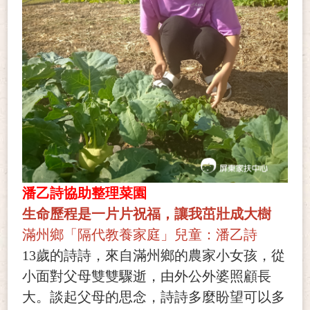
潘乙詩協助整理菜園
生命歷程是一片片祝福，讓我茁壯成大樹
滿州鄉「隔代教養家庭」兒童：潘乙詩
13
歲的詩詩，來自滿州鄉的農家小女孩，從
小面對父母雙雙驟逝，由外公外婆照顧長
大。談起父母的思念，詩詩多麼盼望可以多