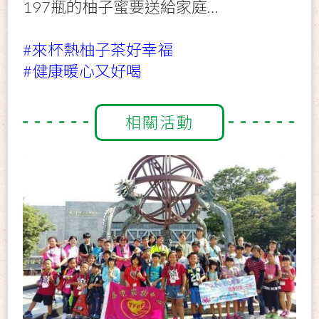
197瓶的柚子蜜要送給家庭…
#來杯熱柚子茶好幸福
#健康暖心又好喝
相關活動