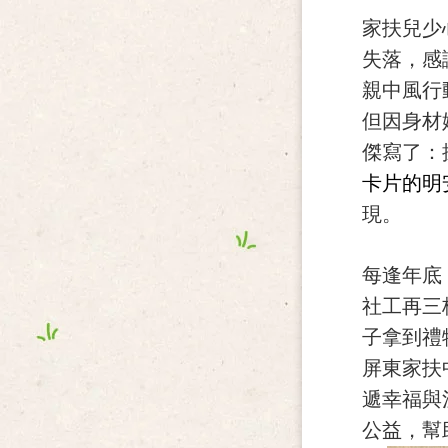
家扶兒少
失落，感
親中風行
但因身材
傑寫了：
卡片的明
現。
每逢年底
社工再三
子拿到禮
屏東家扶
遞幸福與
公益，幫