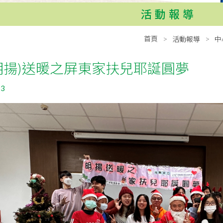
活動報導
首頁
活動報導
中
明揚)送暖之屏東家扶兒耶誕圓夢
23