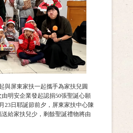
年起與屏東家扶一起攜手為家扶兒圓
由明安企業發起認捐50張聖誕心願
2月23日耶誕節前夕，屏東家扶中心陳
福送給家扶兒少，剩餘聖誕禮物將由