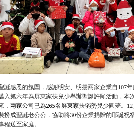
聖誕感恩的氛圍，感謝明安、明揚兩家企業自107
邁入第六年為屏東家扶兒少舉辦聖誕許願活動，本次
來，
兩家公司已為265名屏東家
扶弱勢兒少圓夢。1
裝扮成聖誕老公公，協助將30份企業捐贈的耶誕祝
專程送至家庭。