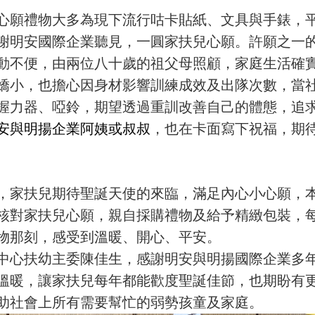
心願禮物大多為現下流行咕卡貼紙、文具與手錶，
謝明安國際企業聽見，一圓家扶兒心願。許願之一的
動不便，由兩位八十歲的祖父母照顧，家庭生活確
嬌小，也擔心因身材影響訓練成效及出隊次數，當
握力器、啞鈴，期望透過重訓改善自己的體態，追
安與明揚企業阿姨或叔叔
，也在卡面寫下祝福，期
，家扶兒期待聖誕天使的來臨，滿足內心小心願，
核對家扶兒心願，親自採購禮物及給予精緻包裝，
物那刻，感受到溫暖、開心、平安。
中心扶幼主委陳佳生，感謝明安與明揚國際企業多
溫暖，讓家扶兒每年都能歡度聖誕佳節，也期盼有
助社會上所有需要幫忙的弱勢孩童及家庭。