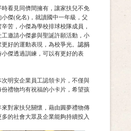
平時看見同儕間擁有，讓家扶兒不免
小傑(化名)，就讀國中一年級，父
實辛苦，小傑為學校排球校隊成員，
社工邀請小傑參與聖誕許願活動，小
求更好的運動表現，為校爭光。
認捐
待小傑透過訓練，可以有更好的表
本次明安企業員工認領卡片，不僅與
每份禮物均有祝福的小卡片，希望孩
年來對家扶兒關懷，藉由圓夢禮物傳
更多的社會大眾及企業能夠持續投入