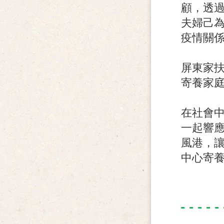
顧，透過
夫婦己為
疫情關係
屏東家
寄養家
在社會
一起響
風港，
中心寄養組(