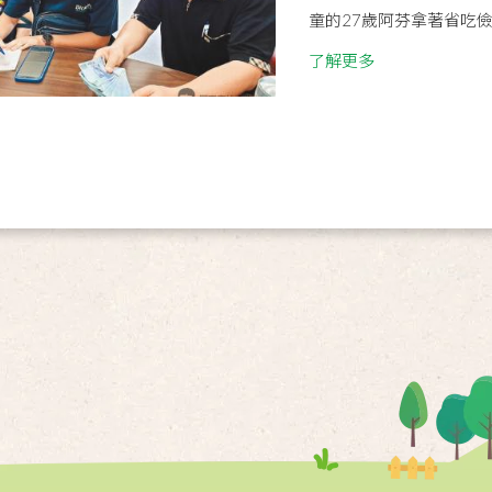
童的27歲阿芬拿著省吃儉用
了解更多