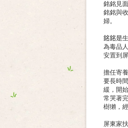
銘銘見
銘銘與收
婦。
銘銘是
為毒品
安置到
擔任寄養
要長時
緩，開
常哭著
樹獺，
屏東家