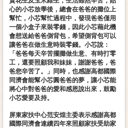
賣花生及玉米維生，生活雖然辛苦，貼
心的小芯放學後，總會在爸爸的攤位上
幫忙，小芯幫忙過程中，發現爸爸僅用
一個小盒子來裝零錢，因此小芯藉此機
會想送給爸爸側背包，希望側背包可以
讓爸爸在做生意時裝零錢。小芯說：
「爸爸每天辛苦擺攤做生意、有時打零
工，還要照顧我和妹妹，謝謝爸爸，爸
爸您辛苦了。」同時，也感謝高都國際
同濟會能幫小芯圓爸爸的夢，讓小芯能
將心中對爸爸的愛和感恩說出來，鼓勵
小芯愛要及持。
屏東家扶中心范安煌主委表示感謝高都
國際同濟會連續四年來照顧家扶受助家