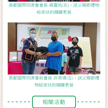
高都國際同濟會會長-蔣嘉佑(右)，送父親節禮物
給家扶的鋼鐵老爸
高都國際同濟會前會長-許燕倩(左)，送父親節禮
物給家扶的鋼鐵老爸
相關活動