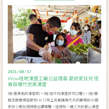
2021 / 08 / 17
Wow哇唬漢堡工廠公益環島 愛送家扶兒 恆
春首嚐竹炭黑漢堡
(哇!是黑色的漢堡耶)。(哇!這牛肉漢堡好可口喔!)。(哇!變
臉怎麼變得這麼快) 8/15早上恆春鎮南代天府廣場前40個
家扶小朋友頻頻發出讚嘆聲。這裡有一連三天的愛心漢堡