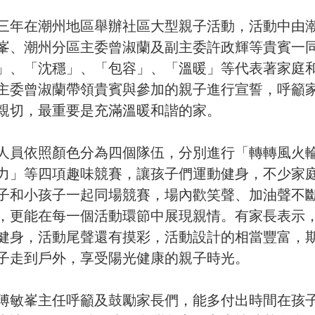
三年在潮州地區舉辦社區大型親子活動，活動中由
峯、潮州分區主委曾淑蘭及副主委許政輝等貴賓一
」、「沈穩」、「包容」、「溫暖」等代表著家庭
主委曾淑蘭帶領貴賓與參加的親子進行宣誓，呼籲
親切，最重要是充滿溫暖和諧的家。
人員依照顏色分為四個隊伍，分別進行「轉轉風火
力」等四項趣味競賽，讓孩子們運動健身，不少家
子和小孩子一起同場競賽，場內歡笑聲、加油聲不
，更能在每一個活動環節中展現親情。
有家長表示
健身，活動尾聲還有摸彩，活動設計的相當豐富，
子走到戶外，享受陽光健康的親子時光。
傅敏峯主任呼籲及鼓勵家長們，能多付出時間在孩