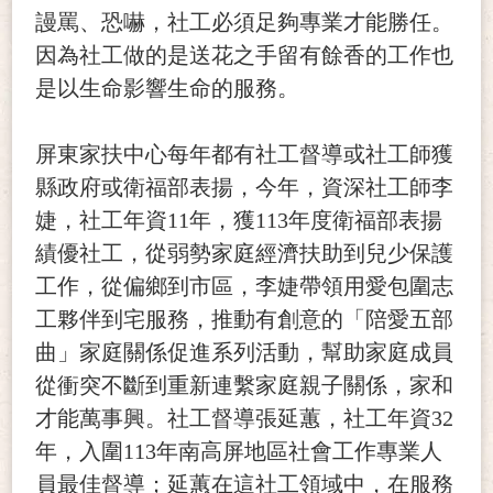
謾罵、恐嚇，社工必須足夠專業才能勝任。
因為社工做的是送花之手留有餘香的工作也
是以生命影響生命的服務。
屏東家扶中心每年都有社工督導或社工師獲
縣政府或衛福部表揚，今年，資深社工師李
婕，社工年資11年，獲113年度衛福部表揚
績優社工，從弱勢家庭經濟扶助到兒少保護
工作，從偏鄉到市區，李婕帶領用愛包圍志
工夥伴到宅服務，推動有創意的「陪愛五部
曲」家庭關係促進系列活動，幫助家庭成員
從衝突不斷到重新連繫家庭親子關係，家和
才能萬事興。社工督導張延蕙，社工年資32
年，入圍113年南高屏地區社會工作專業人
員最佳督導；延蕙在這社工領域中，在服務