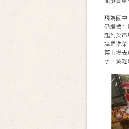
擺攤賣麵
現為國中
仍繼續在
起到菜市
論是洗菜
菜市場去
手，減輕