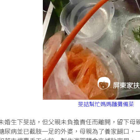
旻詰幫忙媽媽麵攤備菜
未婚生下旻詰，但父親未負擔責任而離開，留下母
糖尿病並已截肢一足的外婆，母親為了養家餬口，