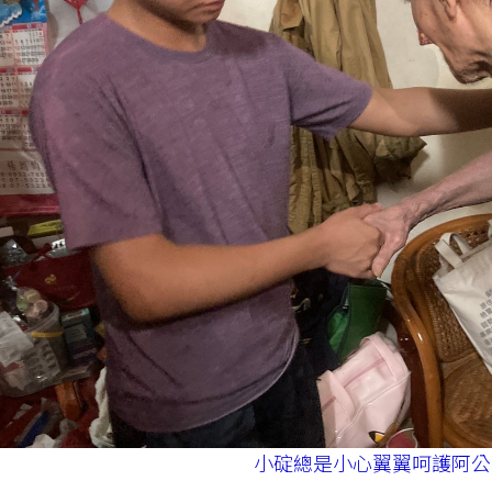
小碇總是小心翼翼呵護阿公