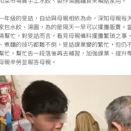
和菜市場賣手工水餃、製作湯圓麵食來補貼家用。
一年級的旻詰，自幼與母親相依為命，深知母親每
家包水餃、湯圓，為的是隔天一早可以擺攤販賣。
場幫忙，對旻詰而言，看見母親備料擺攤繁瑣之事
、煮麵的技巧都難不倒，旻詰課業變的繁忙，但仍
幫忙，幫忙告一段落後再去補習，加強課業、提升
母親辛勞並報答母親。