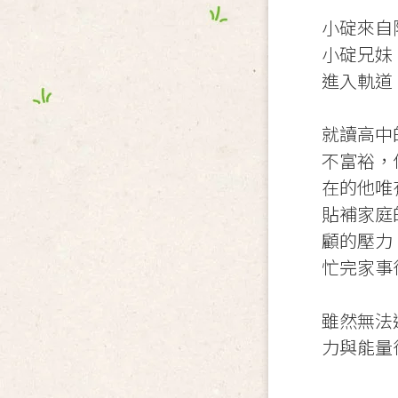
小碇來自
小碇兄妹
進入軌道
就讀高中
不富裕，
在的他唯
貼補家庭
顧的壓力
忙完家事
雖然無法
力與能量