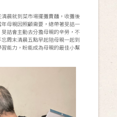
天清晨就到菜市場擺攤賣麵，收攤後
當年母親因照顧需要，總帶著旻詰一
，旻詰會主動去分擔母親的辛勞，不
不忘周末清晨五點早起陪母親一起到
學習能力，盼能成為母親的最佳小幫