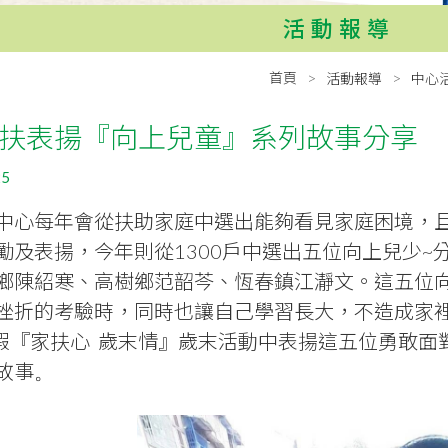
活動報導
首頁
活動報導
中心
扶表揚『向上兒童』系列故事分享
25
中心每年會從扶助家庭中選出能夠看見家庭困境，
勵及表揚，今年則從1300戶中選出五位向上兒少~
鄉陳紹寒、高樹鄉范韶芩、恆春鎮江瀞文。這五位
挫折的考驗時，同時也讓自己學習長大，不造成家
日假『家扶心 歲末情』歲末活動中表揚這五位勇敢
故事
。