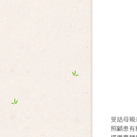
旻詰母親
照顧患有