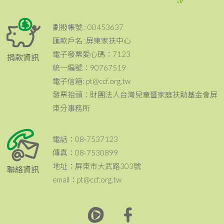
劃撥帳號 : 00453637
匯款戶名 :屏東家扶中心
電子發票愛心碼：7123
捐款資訊
統一編號：90767519
電子信箱: pt@ccf.org.tw
發票抬頭：財團法人台灣兒童暨家庭扶助基金會屏
東分事務所
電話：08-7537123
傳真：08-7530899
地址：屏東市大武路303號
聯絡資訊
email：pt@ccf.org.tw