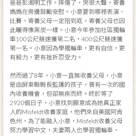
爸爸彭湘明工作。摔傷了，哭很大聲，寄養
媽媽在旁邊鼓勵安慰。小意要到哪裡表演、
比賽，寄養父母一定陪到底，寄養父母也因
此曬得像黑炭一樣。小意今年參加社區獨輪
車100公尺競速獲第二名，400公尺競速獲
第一名。小意因為學獨輪車，更有自信，更
有毅力，更有挫折忍受力。
然而過了8年，小意一直無收養父母，小意
是由屏東縣縣長監護的孩子，曾有一次的國
內收養機會，但卻無疾而終。終於等了
2920個日子，小意找到願意成為她真正家
人的Misfeldt收養家庭，他們來自美國阿肯
色州，為了能融入小意，Misfeldt收養父母
努力學習中文，夫妻兩人也學習獨輪車，